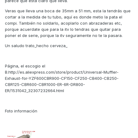
parece que esta claro que lleva.
Veras que lleva una boca de 35mm a 51 mm, esta la tendrás que
cortar a la medida de tu tubo, aquí es donde metio la pata el
compi. También no soldarlo, acoplarlo con abrazaderas etc,
porque acuerdate que para la itv lo tendras que quitar para
poner el de serie, porque la itv seguramente no te la pasara.
Un saludo trato_hecho cerveza_
Página, el escogio el
B.http://es.aliexpress.com/store/product/Universal-Muffler-
Exhaust-for-YZF600CBR900-CF150-CF250-CB400-CB250-
CBR125-CBR600-CBR1000-ER-6R-DR800-
ER/1531042_32307232664.html
Foto información