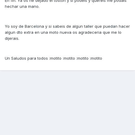
En fin. Ya os he dejado el toston y si podeis y quereis me podais
hechar una mano.
Yo soy de Barcelona y si sabeis de algun taller que puedan hacer
algun dto extra en una moto nueva os agradeceria que me lo
dijerais.
Un Saludos para todos :motito :motito :motito :motito