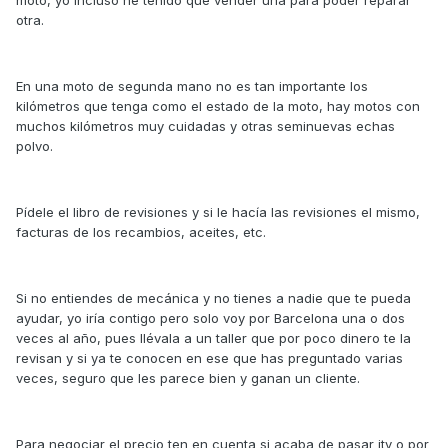
moto, yo incluso he tenido que vender una para poder reparar
otra.
En una moto de segunda mano no es tan importante los
kilómetros que tenga como el estado de la moto, hay motos con
muchos kilómetros muy cuidadas y otras seminuevas echas
polvo.
Pídele el libro de revisiones y si le hacía las revisiones el mismo,
facturas de los recambios, aceites, etc.
Si no entiendes de mecánica y no tienes a nadie que te pueda
ayudar, yo iría contigo pero solo voy por Barcelona una o dos
veces al año, pues llévala a un taller que por poco dinero te la
revisan y si ya te conocen en ese que has preguntado varias
veces, seguro que les parece bien y ganan un cliente.
Para negociar el precio ten en cuenta si acaba de pasar itv o por