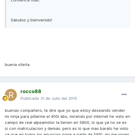
convence más.
Saludos y bienvenido!
buena oferta.
rocco88
Publicado
31 de Julio del 2015
buenas compañero, te dire que yo que estoy deseando vender
mi ninja para pillarme el 400i abs, mirando por internet he visto en
campo de real alpeamotor la tienen en 5800, lo que ya no se es
si con matriculacion y demas. pero es lo que mas barato he visto
ya que en todos los anuncios pone a partir de 5910. asi me sirves