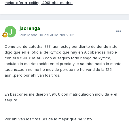
mejor-oferta-xciting-400i-abs-madrid
jaorenga
Publicado
30 de Julio del 2015
Como siento catedra :???: aun estoy pendiente de donde ir...te
digo que en el oficial de Kymco que hay en Alcobendas hable
con él y 5910€ la ABS con el seguro todo riesgo de kymco,
incluida la matriculación en el precio y le sacaba hasta la manta
tucano...aun no me he movido porque no he vendido la 125
aun...pero por ahí van los tiros.
En bascones me dijeron 5910€ con matriculación incluida + el
seguro...
Por ahí van los tiros...es de lo mejor que he visto.