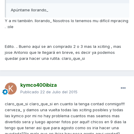
Apúntame llorando_
Y a mi también. llorando_ Nosotros lo tenemos mu difícil mpracing
. :ole
Edito. .. Bueno aquí se an comprado 2 o 3 mas la xciting , mas
jose Antonio que le llegará en breve, es decir ya podemos
quedar para hacer una rutita. claro_que_si
kymco400ibiza
Publicado
22 de Julio del 2015
claro_que_si claro_que_si en cuanto la tenga contad conmigo!!!!
cerveza_ y damos una vuelta todas las xciting posibles y todas
las kymco por mi no hay problema cuantos mas seamos mas
divertido sera y luego aponer fotos por aqui!! chicos en 9 dias la
tengo que tener asi que para agosto como os iria hacer una
quedada??lo malo que en ibiza hay poca gente aqui verdad?