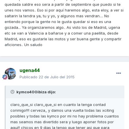
quedada saldre eso sera a partir de septiembre que puedo si te
unes nos vamos.. Eso si por aquí haremos algo, esta eloy, a ver si
saltarin la tendra ya, tu y yo, y algunos mas vendran.... No
entiendo porque la gente no le gusta quedar si eso es una
gozada... Ya organizaremos algo.. As visto los de Madrid, ugena
etc se van a Valencia a bañarse y a comer una paellita, desde
Madrid, eso es gustarle las motos y ser buena gente y compartir
aficiones.. Un saludo
ugena44
Publicado
22 de Julio del 2015
kymco400ibiza dijo:
claro_que_si claro_que_si en cuanto la tenga contad
conmigo!!!! cerveza_ y damos una vuelta todas las xciting
posibles y todas las kymco por mi no hay problema cuantos
mas seamos mas divertido sera y luego aponer fotos por
aqui!! chicos en 9 dias la tengo que tener asi que para