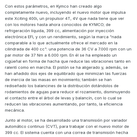
Con estos parámetros, en Kymco han creado algo
completamente nuevo, incluyendo el nuevo motor que impulsa
este Xciting 400i, un propulsor 4T, 4V que nada tiene que ver
con los motores hasta ahora conocidos de KYMCO; de
refrigeración líquida, 399 cc, alimentación por inyección
electrónica EFI, y con un rendimiento, según la marca "nada
comparable a lo que actualmente ofrece el mercado en la
cilindrada de 400 cc": una potencia de 36 CV a 7.000 rpm con un
par motor de 37 Nm a 6.000 rpm. En él se ha empleado un
cigüeñal en forma de hacha que reduce las vibraciones tanto en
ralentí como en marcha. El pistón se ha aligerado y, además, se
han añadido dos ejes de equilibrado que minimizan las fuerzas
de inercia de las masas en movimiento; también se han
rediseñado los balancines de la distribución dotándolos de
rodamientos de agujas para reducir el rozamiento, disminuyendo
el contacto entre el árbol de levas y balancín, con lo cual se
reducen las vibraciones aumentando, por tanto, la eficiencia
mecánica.
Junto al motor, se ha desarrollado una transmisión por variador
automático continuo (CVT), para trabajar con el nuevo motor de
399 cc. El sistema cuenta con una correa de transmisión hecha