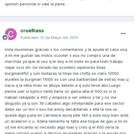
opinion personal si vale la pena.
cruelhass
Publicado
31 de Mayo del 2015
Hola muxisimas gracias x los comentarios y la ayuda el caso esq
a mi me gustan las motos scooter x eso no compro una de
marchas ya que el uso q le doy a mi moto es para todo trabajo
viajar ocio etc he mirado las scooters siperiores tmax
burgman650 y son motazas la tmax me chifla xo claro 12000
euretes la burgman 11000 xo con una barbaridad de extras mas q
hace q la idea tmax se diluya debido a q solo lleva abs.Luego
pense joer si kymco tamb tiene un gama alta el 500 xo vi lo
habian rebajado a 400 y empeze a ver videos y tal y no me
disgusto ya q son 36 caballos algo inmejorable para ese sector
debe ser un tiro x eso me estoy decantando x ella la mia se
queda algo justa en carretera aunq pille 140 q esta muy bien ante
un aceleron o u. Adela tamiento le falta ese toque de gas a mi mi
sd me encanta xo necesito algo mas y creo q el 400 seria la
mejor opcion vuelvo a deciros muxisimas gracias x la ayuda soy