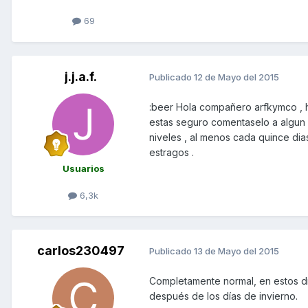
69
j.j.a.f.
Publicado
12 de Mayo del 2015
:beer Hola compañero arfkymco , h
estas seguro comentaselo a algun 
niveles , al menos cada quince d
estragos .
Usuarios
6,3k
carlos230497
Publicado
13 de Mayo del 2015
Completamente normal, en estos día
después de los días de invierno.