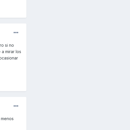
o si no
a mirar los
ocasionar
lo menos