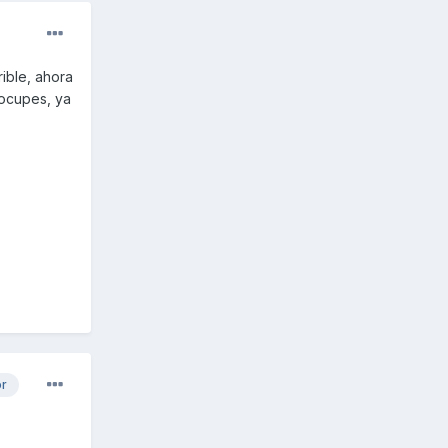
rible, ahora
eocupes, ya
or