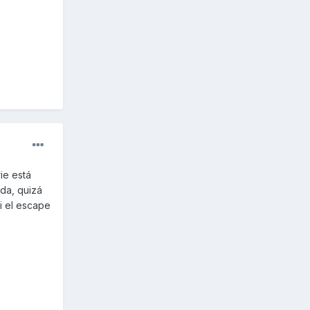
ie está
ada, quizá
i el escape