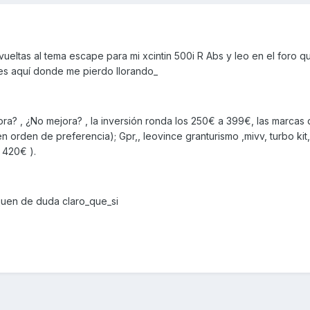
eltas al tema escape para mi xcintin 500i R Abs y leo en el foro qu
es aquí donde me pierdo llorando_
ra? , ¿No mejora? , la inversión ronda los 250€ a 399€, las marcas
 orden de preferencia); Gpr,, leovince granturismo ,mivv, turbo kit,
a 420€ ).
uen de duda claro_que_si