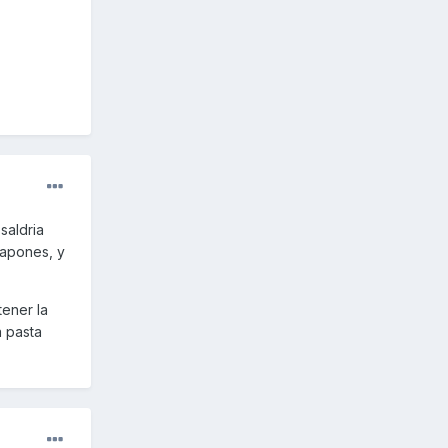
saldria
tapones, y
tener la
a pasta