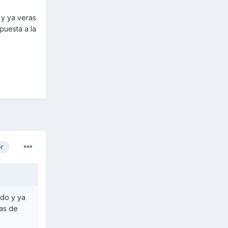
 y ya veras
puesta a la
or
ido y ya
as de