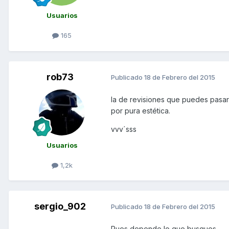
Usuarios
165
rob73
Publicado
18 de Febrero del 2015
la de revisiones que puedes pasar
por pura estética.
vvv´sss
Usuarios
1,2k
sergio_902
Publicado
18 de Febrero del 2015
Pues depende lo que busques