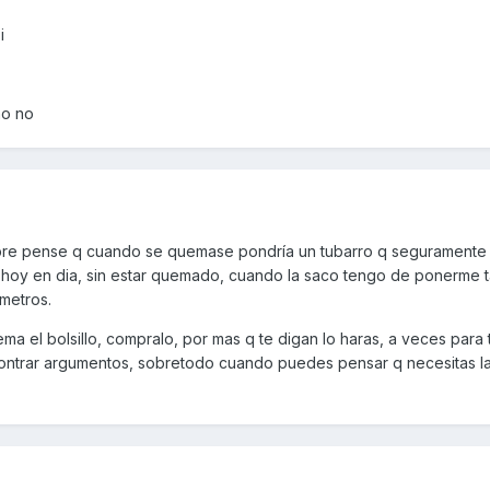
i
no no
mpre pense q cuando se quemase pondría un tubarro q seguramente 
, hoy en dia, sin estar quemado, cuando la saco tengo de ponerme 
metros.
ma el bolsillo, compralo, por mas q te digan lo haras, a veces para 
contrar argumentos, sobretodo cuando puedes pensar q necesitas l