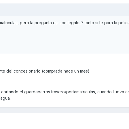
atriculas, pero la pregunta es: son legales? tanto si te para la poli
mente del concesionario (comprada hace un mes)
 cortando el guardabarros trasero/portamatriculas, cuando llueva c
 agua.