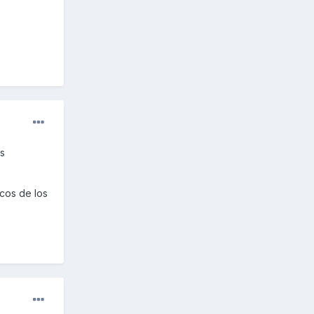
es
icos de los