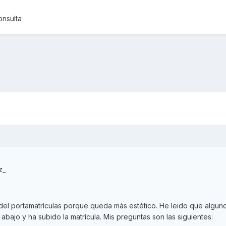
onsulta
z_
a del portamatrículas porque queda más estético. He leido que algun
abajo y ha subido la matrícula. Mis preguntas son las siguientes: