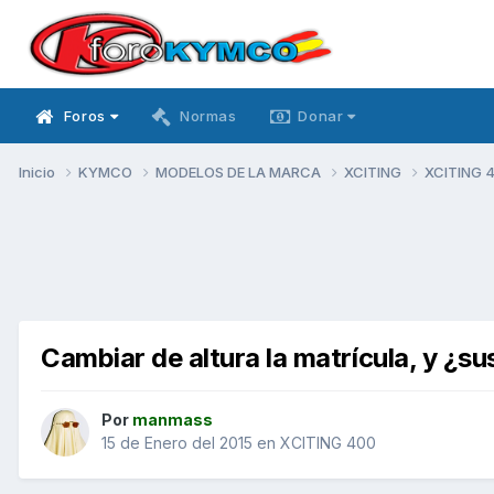
Foros
Normas
Donar
Inicio
KYMCO
MODELOS DE LA MARCA
XCITING
XCITING 
Cambiar de altura la matrícula, y ¿su
Por
manmass
15 de Enero del 2015
en
XCITING 400