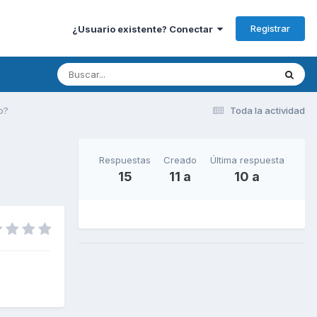
Registrar
¿Usuario existente? Conectar
o?
Toda la actividad
Respuestas
Creado
Última respuesta
15
11 a
10 a