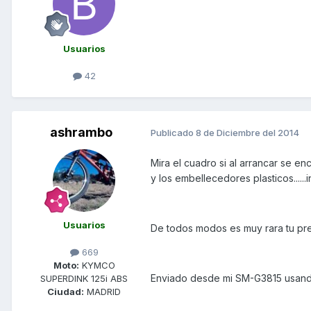
Usuarios
42
ashrambo
Publicado
8 de Diciembre del 2014
Mira el cuadro si al arrancar se en
y los embellecedores plasticos......
Usuarios
De todos modos es muy rara tu preg
669
Moto:
KYMCO
Enviado desde mi SM-G3815 usand
SUPERDINK 125i ABS
Ciudad:
MADRID