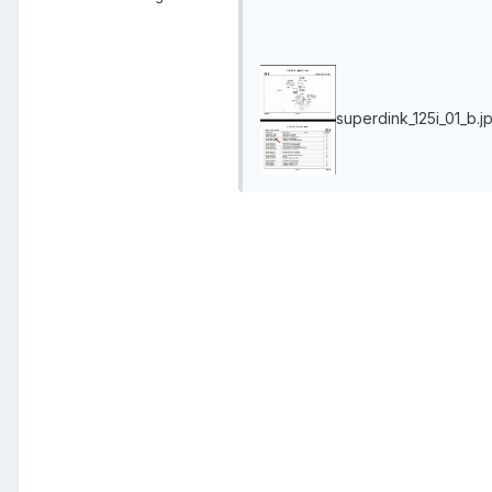
superdink_125i_01_b.j