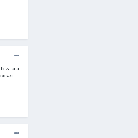
 lleva una
rrancar