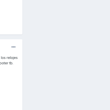
 los relojes
ooter tb.