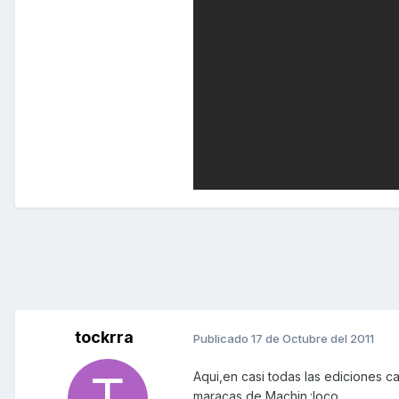
tockrra
Publicado
17 de Octubre del 2011
Aqui,en casi todas las ediciones 
maracas de Machin.:loco