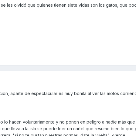
se les olvidó que quienes tienen siete vidas son los gatos, que po
ión, aparte de espectacular es muy bonita al ver las motos corrien
ro lo hacen voluntariamente y no ponen en peligro a nadie más que 
 que lleva a la isla se puede leer un cartel que resume bien lo qu
rera, "si no te gustan nuestras normas, date la vuelta". -verde