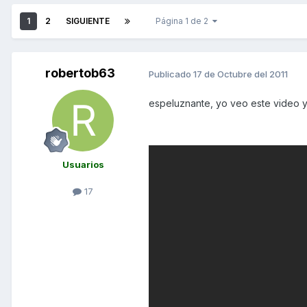
1
2
SIGUIENTE
Página 1 de 2
robertob63
Publicado
17 de Octubre del 2011
espeluznante, yo veo este video y
Usuarios
17