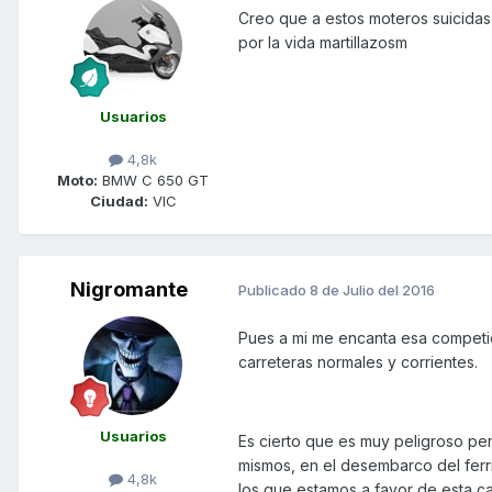
Creo que a estos moteros suicidas 
por la vida martillazosm
Usuarios
4,8k
Moto:
BMW C 650 GT
Ciudad:
VIC
Nigromante
Publicado
8 de Julio del 2016
Pues a mi me encanta esa competic
carreteras normales y corrientes.
Usuarios
Es cierto que es muy peligroso pe
mismos, en el desembarco del ferri
4,8k
los que estamos a favor de esta car