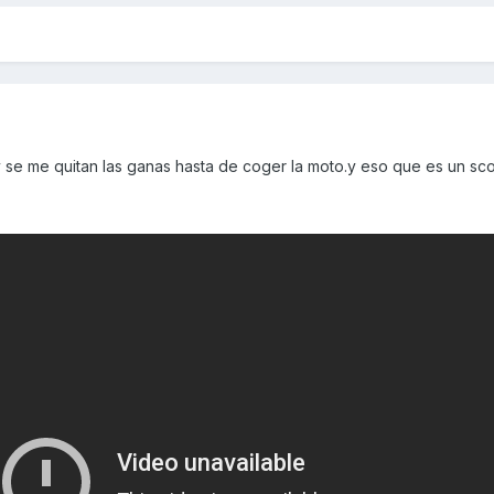
 se me quitan las ganas hasta de coger la moto.y eso que es un sco