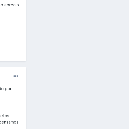
co aprecio
do por
ellos
e pensamos