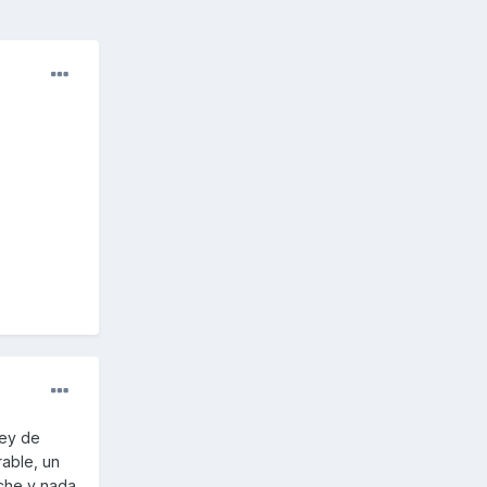
ley de
rable, un
che y nada,