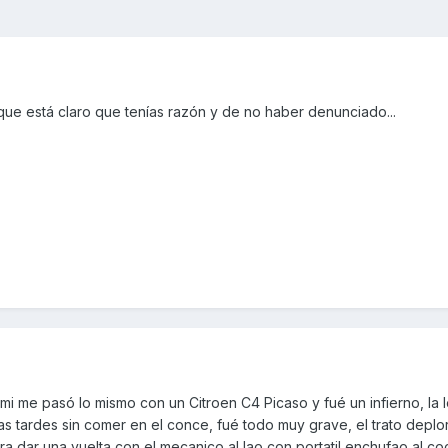
que está claro que tenías razón y de no haber denunciado...
 mi me pasó lo mismo con un Citroen C4 Picaso y fué un infierno, la 
s tardes sin comer en el conce, fué todo muy grave, el trato deplo
 dar una vuelta con el mecanico al lao con portatil enchufao al co