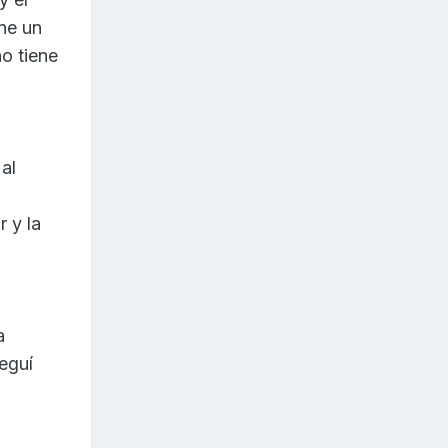
ene un
no tiene
al
r y la
a
seguí