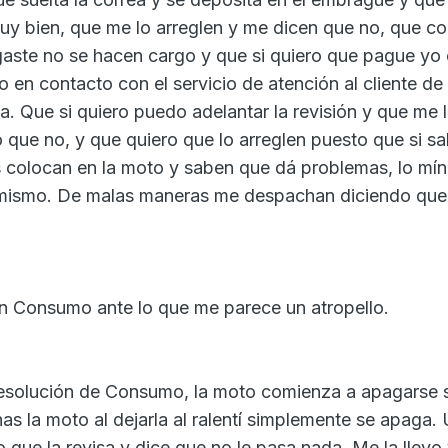
y bien, que me lo arreglen y me dicen que no, que c
aste no se hacen cargo y que si quiero que pague yo 
 en contacto con el servicio de atención al cliente d
a. Que si quiero puedo adelantar la revisión y que me 
 que no, y que quiero que lo arreglen puesto que si s
 colocan en la moto y saben que dá problemas, lo mí
 mismo. De malas maneras me despachan diciendo que
n Consumo ante lo que me parece un atropello.
 resolución de Consumo, la moto comienza a apagarse 
as la moto al dejarla al ralentí simplemente se apaga.
o que la revisa y dice que no le pasa nada. Me la llevo 