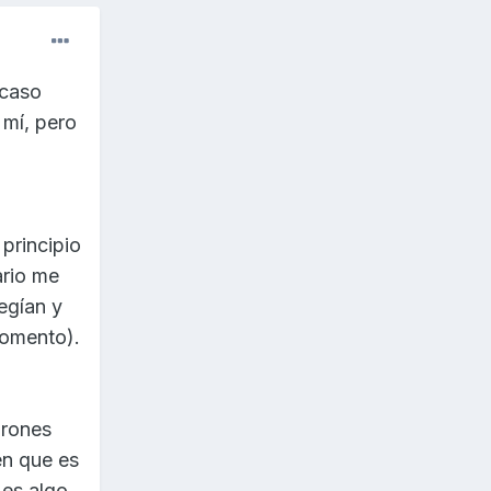
 caso
 mí, pero
principio
ario me
egían y
momento).
irones
en que es
 es algo