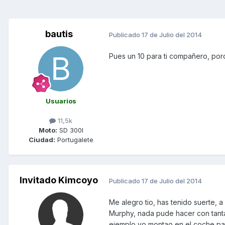
bautis
Publicado
17 de Julio del 2014
Pues un 10 para ti compañero, por
Usuarios
11,5k
Moto:
SD 300I
Ciudad:
Portugalete
Invitado Kimcoyo
Publicado
17 de Julio del 2014
Me alegro tio, has tenido suerte, a
Murphy, nada pude hacer con tanta
ejemplo yo montao en el coche para