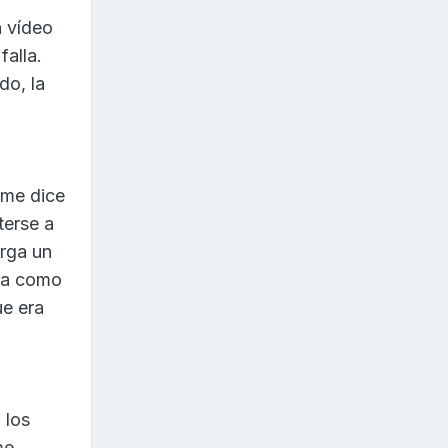
n vídeo
falla.
do, la
 me dice
terse a
arga un
eía como
ue era
 los
me