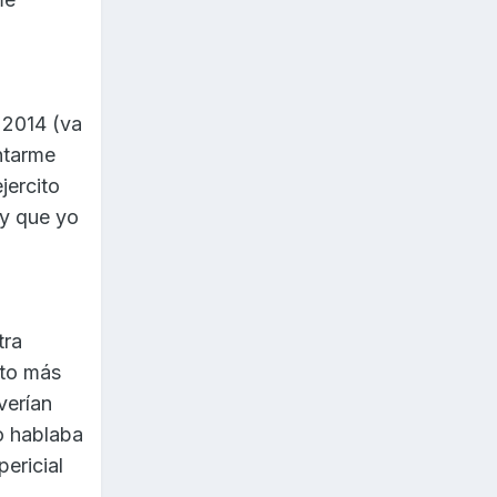
e 2014 (va
untarme
jercito
 y que yo
tra
oto más
verían
o hablaba
ericial