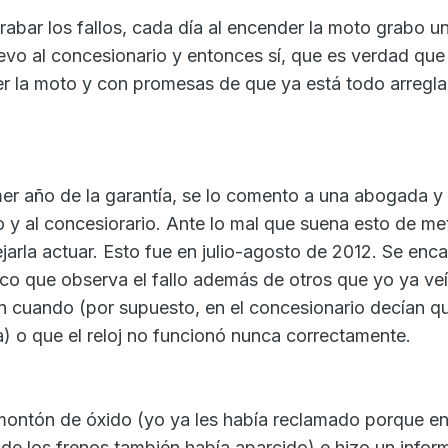
abar los fallos, cada día al encender la moto grabo u
evo al concesionario y entonces sí, que es verdad que 
r la moto y con promesas de que ya está todo arregla
er año de la garantía, se lo comento a una abogada y
y al concesiorario. Ante lo mal que suena esto de me
jarla actuar. Esto fue en julio-agosto de 2012. Se enc
ico que observa el fallo además de otros que yo ya v
n cuando (por supuesto, en el concesionario decían q
) o que el reloj no funcionó nunca correctamente.
ontón de óxido (yo ya les había reclamado porque en
de los frenos también había aparcido) e hizo un infor