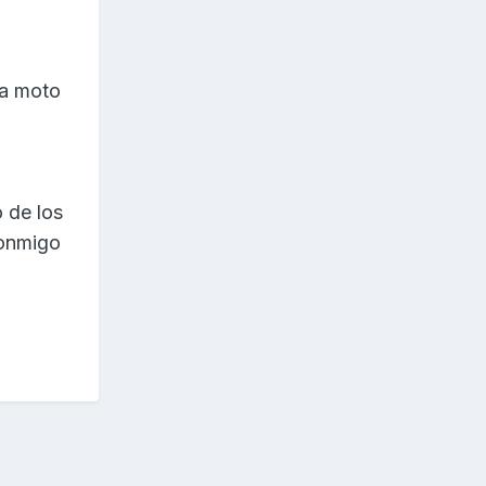
la moto
 de los
conmigo