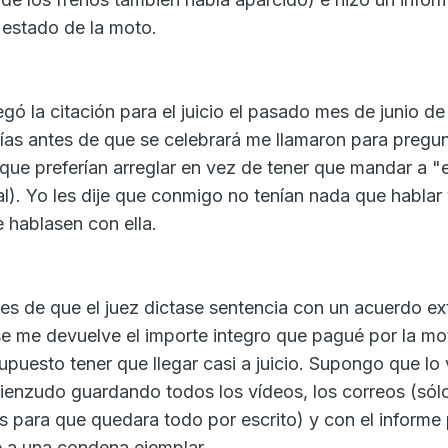
 estado de la moto.
gó la citación para el juicio el pasado mes de junio d
s días antes de que se celebrará me llamaron para preg
que preferían arreglar en vez de tener que mandar a "e
al). Yo les dije que conmigo no tenían nada que hablar
 hablasen con ella.
ntes de que el juez dictase sentencia con un acuerdo ex
 se me devuelve el importe integro que pagué por la m
puesto tener que llegar casi a juicio. Supongo que lo 
ienzudo guardando todos los vídeos, los correos (sól
s para que quedara todo por escrito) y con el informe p
e a una condena ejemplar.