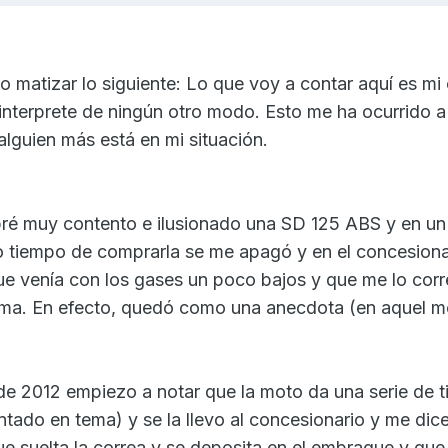
o matizar lo siguiente: Lo que voy a contar aquí es mi
 interprete de ningún otro modo. Esto me ha ocurrido a
alguien más está en mi situación.
é muy contento e ilusionado una SD 125 ABS y en un 
co tiempo de comprarla se me apagó y en el concesion
ue venía con los gases un poco bajos y que me lo corr
ema. En efecto, quedó como una anecdota (en aquel 
de 2012 empiezo a notar que la moto da una serie de t
tado en tema) y se la llevo al concesionario y me dic
ue suelta la correa y se deposita en el embrague y que