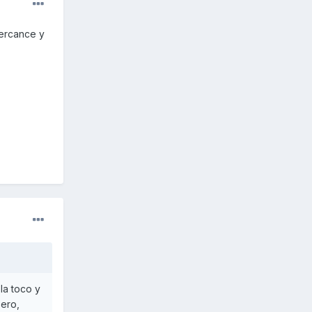
percance y
la toco y
sero,