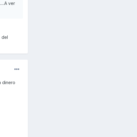
...A ver
 del
n dinero