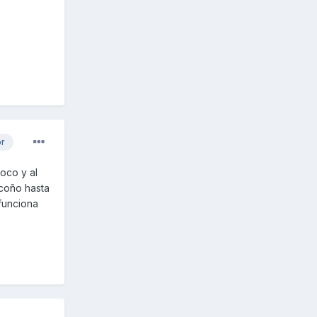
or
toco y al
 coño hasta
 funciona