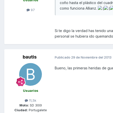
Usuarios
coño hasta el plástico del cuadro
como funciona Allianz.
97
Si te digo la verdad has tenido un
personal se hubiera ido quemando
bautis
Publicado
29 de Noviembre del 2013
Bueno, las primeras heridas de gue
Usuarios
11,5k
Moto:
SD 300I
Ciudad:
Portugalete