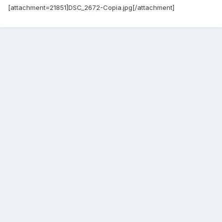
[attachment=21851]DSC_2672-Copia.jpg[/attachment]