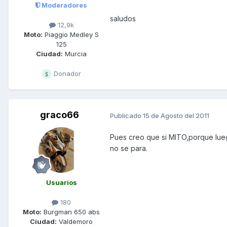
Moderadores
saludos
12,9k
Moto:
Piaggio Medley S
125
Ciudad:
Murcia
Donador
graco66
Publicado
15 de Agosto del 2011
Pues creo que si MITO,porque lueg
no se para.
Usuarios
180
Moto:
Burgman 650 abs
Ciudad:
Valdemoro