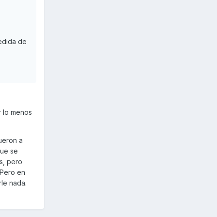
edida de
or lo menos
fueron a
que se
s, pero
 Pero en
rle nada.