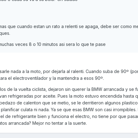
mas que cuando estan un rato a relenti se apaga, debe ser como m
ques.
uchas veces 8 o 10 minutos asi sera lo que te pase
sarle nada a la moto, por dejarla al ralenti. Cuando suba de 90º (p
tara el electroventilador y la mantendra a esos 90º.
os de la vuelta ciclista, dejaron sin querer la BMW arrancada y se 
an refrigeradas por aceite. Pues la moto estuvo encendida hasta 
 pedazo de calenton que se metio, se le derritieron algunos plastico
planificar culata ni nada. Ya se que esas BMW son casi irrompibles.
ivel de refrigerante bien y funciona el electro, no tiene por que pasa
tos arrancada? Mejor no tentar a la suerte.