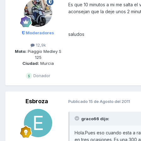
Es que 10 minutos a mi me salta el
aconsejan que la deje unos 2 minut
Moderadores
saludos
12,9k
Moto:
Piaggio Medley S
125
Ciudad:
Murcia
Donador
Esbroza
Publicado
15 de Agosto del 2011
graco66 dijo:
Hola.Pues eso cuando esta a ral
en tres ocasiones. Es una 300 a