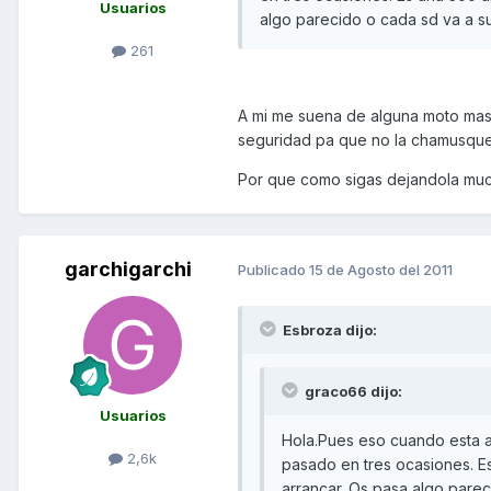
Usuarios
algo parecido o cada sd va a s
261
A mi me suena de alguna moto mas
seguridad pa que no la chamusque
Por que como sigas dejandola much
garchigarchi
Publicado
15 de Agosto del 2011
Esbroza dijo:
graco66 dijo:
Usuarios
Hola.Pues eso cuando esta a 
2,6k
pasado en tres ocasiones. Es
arrancar. Os pasa algo parec