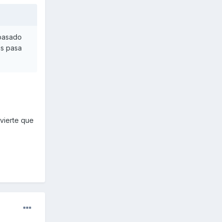
 pasado
Os pasa
dvierte que