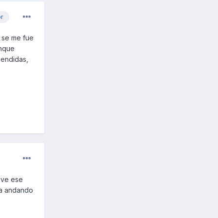
or
 se me fue
unque
cendidas,
eve ese
era andando