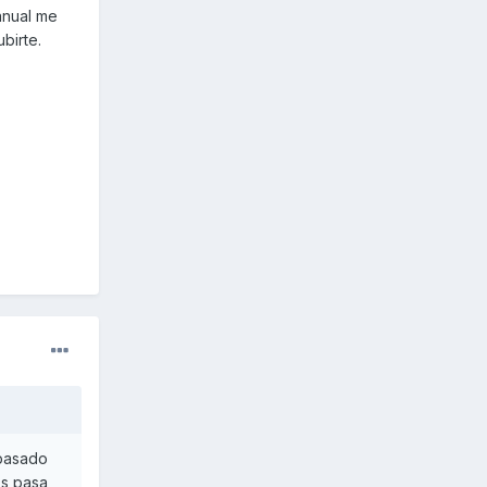
anual me
birte.
 pasado
Os pasa