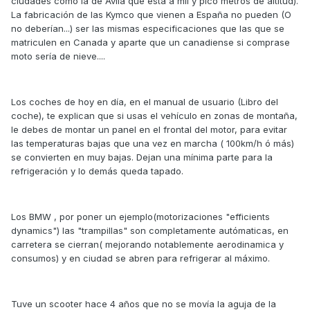
ciudades como la de Ávila que está a mil y pico metros de altitud).
La fabricación de las Kymco que vienen a España no pueden (O
no deberían...) ser las mismas especificaciones que las que se
matriculen en Canada y aparte que un canadiense si comprase
moto sería de nieve....
Los coches de hoy en día, en el manual de usuario (Libro del
coche), te explican que si usas el vehículo en zonas de montaña,
le debes de montar un panel en el frontal del motor, para evitar
las temperaturas bajas que una vez en marcha ( 100km/h ó más)
se convierten en muy bajas. Dejan una mínima parte para la
refrigeración y lo demás queda tapado.
Los BMW , por poner un ejemplo(motorizaciones "efficients
dynamics") las "trampillas" son completamente autómaticas, en
carretera se cierran( mejorando notablemente aerodinamica y
consumos) y en ciudad se abren para refrigerar al máximo.
Tuve un scooter hace 4 años que no se movía la aguja de la