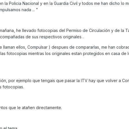
n la Policia Nacional y en la Guardia Civil y todos me han dicho lo mis
mpulsamos nada ... "
mañana, he llevado fotocopias del Permiso de Circulación y de la T
compañadas de sus respectivos originales .
 le llaman ellos, Compulsar ) despues de compararlas, me han cobra
 las fotocopias mientras los originales estan protegidos en casa de 
ión, por ejemplo que tengais que pasar la ITV hay que volver a Co
s fotocopias.
tos que le atañen directamente.
o el tema.