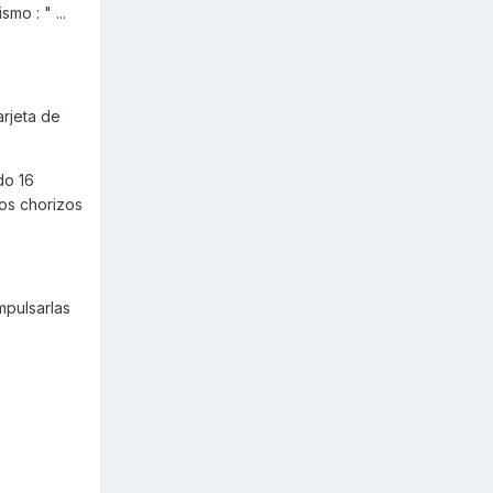
mo : " ...
arjeta de
do 16
los chorizos
mpulsarlas