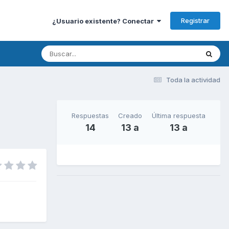
Registrar
¿Usuario existente? Conectar
Toda la actividad
Respuestas
Creado
Última respuesta
14
13 a
13 a