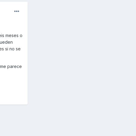
eis meses o
 pueden
s si no se
s me parece