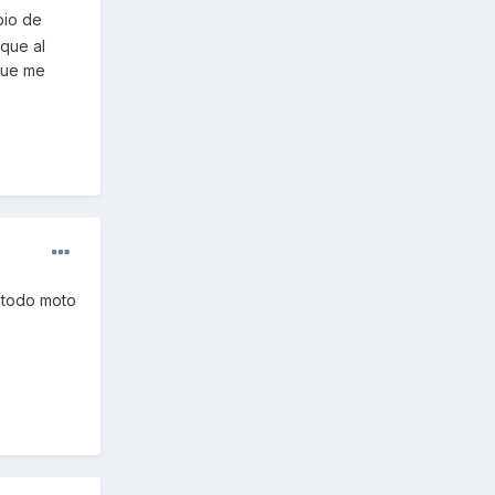
bio de
 que al
que me
 todo moto