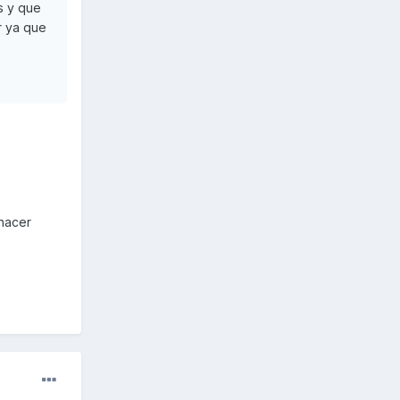
s y que
r ya que
 hacer