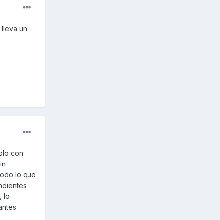
 lleva un
blo con
in
todo lo que
endientes
 lo
antes