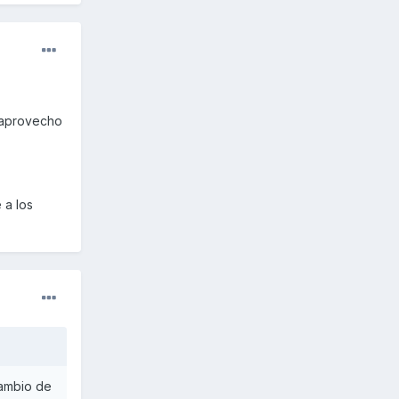
, aprovecho
 a los
cambio de