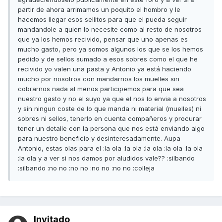
partir de ahora arrimamos un poquito el hombro y le
hacemos llegar esos sellitos para que el pueda seguir
mandandole a quien lo necesite como al resto de nosotros
que ya los hemos recivido, pensar que uno apenas es
mucho gasto, pero ya somos algunos los que se los hemos
pedido y de sellos sumado a esos sobres como el que he
recivido yo valen una pasta y Antonio ya está haciendo
mucho por nosotros con mandarnos los muelles sin
cobrarnos nada al menos participemos para que sea
nuestro gasto y no el suyo ya que el nos lo envia a nosotros
y sin ningun coste de lo que manda ni material (muelles) ni
sobres ni sellos, tenerlo en cuenta compañeros y procurar
tener un detalle con la persona que nos está enviando algo
para nuestro beneficio y desinteresadamente. Aupa
Antonio, estas olas para el :la ola :la ola :la ola :la ola :la ola
:la ola y a ver si nos damos por aludidos vale?? :silbando
:silbando :no no :no no :no no :no no :colleja
Invitado