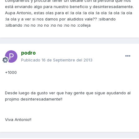
compañeros y procurar tener un detalle con la persona que nos
está enviando algo para nuestro beneficio y desinteresadamente.
Aupa Antonio, estas olas para el :la ola :la ola :la ola :la ola :la ola
:la ola y a ver si nos damos por aludidos vale?? :silbando
:silbando :no no :no no :no no :no no :colleja
podro
Publicado
16 de Septiembre del 2013
+1000
Desde luego da gusto ver que hay gente que sigue ayudando al
projimo desinteresadamente!!
Viva Antonio!!