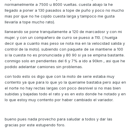
normamelmente a 7500 u 8000 vueltas. cuesta abajo la he
llegado a poner a 130 pasados a tope de puño y poco no mucho
mas por que no he cojido cuesta larga y tampoco me gusta
llevarla a tope mucho rato).
llaneando se pone tranquilamente a 120 de marcadosr y con mi
mujer. y con un compañero de curro se pueso a 110. ( huelga
decir que a cuanto mas peso se nota ma en la velocidad salida y
control de la moto). subiendo con paquete de se mantiene a 100
si la cuesta no es pronunciada y 80 90 si ya se empina bastante.
conmigo solo en pendientes del 6 y 7% a ido a 90km , asi que he
podido adelantar camiones sin problemas.
con todo esto os digo que con la moto de serie estaba muy
contento ya que para lo que yo la queriame bastaba pero aqui en
el norte no hay rectas largas con poco desnivel si no mas bien
subidas y bajadas todo el rato y es en esto donde he notado y en
lo que estoy muy contento por haber cambiado el variador.
bueno pues nada provecho para saludar a todos y dar las
gracias por este estupendo foro.