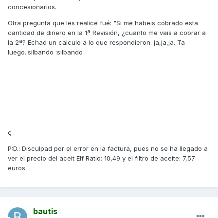
concesionarios.
Otra pregunta que les realice fué: "Si me habeis cobrado esta
cantidad de dinero en la 1ª Revisión, ¿cuanto me vais a cobrar a
la 2ª? Echad un calculo a lo que respondieron. ja,ja,ja. Ta
luego.:silbando :silbando
ç
P:D.: Disculpad por el error en la factura, pues no se ha llegado a
ver el precio del aceit Elf Ratio: 10,49 y el filtro de aceite: 7,57
euros.
bautis