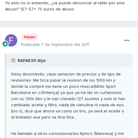
Yo esto no lo entiendo, ¿se puede denunciar al taller por este
abuso? 127-57= 70 euros de abuso.
Fracon
Publicado
7 de Septiembre del 2011
RAFAE30 dijo:
Estoy alucinando, vaya variacion de precios y de tipo de
revisiones. Me toca pasar la revision de los 1000 km y
donde la compré me tiene un poco mosca(Moto Sport
Barcelona en c/Entença) ya que ya ha ido mi cuñaooooo
con su 300i Abs y le han clavado 127 euretes y solo le han
cambiado aceite y filtro, nada de valvulina ni nada de eso.
Eso sí, dice que ahora va como un tiro, ya será el aceite o
el limitador ese pero va fina fina...
He llamado a otros concesionarios Kymco (Manresa) y me