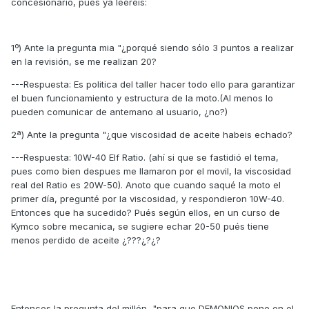
concesionario, pues ya leereis:
1º) Ante la pregunta mia "¿porqué siendo sólo 3 puntos a realizar
en la revisión, se me realizan 20?
---Respuesta: Es politica del taller hacer todo ello para garantizar
el buen funcionamiento y estructura de la moto.(Al menos lo
pueden comunicar de antemano al usuario, ¿no?)
2ª) Ante la pregunta "¿que viscosidad de aceite habeis echado?
---Respuesta: 10W-40 Elf Ratio. (ahí si que se fastidió el tema,
pues como bien despues me llamaron por el movil, la viscosidad
real del Ratio es 20W-50). Anoto que cuando saqué la moto el
primer día, pregunté por la viscosidad, y respondieron 10W-40.
Entonces que ha sucedido? Pués según ellos, en un curso de
Kymco sobre mecanica, se sugiere echar 20-50 pués tiene
menos perdido de aceite ¿???¿?¿?
Entonces la pregunta del millón, "para que DEMONIOS pone en el