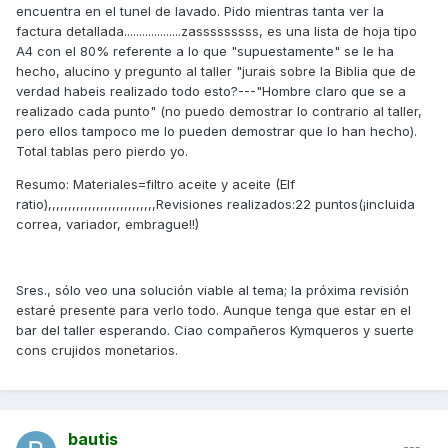
encuentra en el tunel de lavado. Pido mientras tanta ver la
factura detallada...................zasssssssss, es una lista de hoja tipo
A4 con el 80% referente a lo que "supuestamente" se le ha
hecho, alucino y pregunto al taller "jurais sobre la Biblia que de
verdad habeis realizado todo esto?---"Hombre claro que se a
realizado cada punto" (no puedo demostrar lo contrario al taller,
pero ellos tampoco me lo pueden demostrar que lo han hecho).
Total tablas pero pierdo yo.
Resumo: Materiales=filtro aceite y aceite (Elf
ratio),,,,,,,,,,,,,,,,,,,,,,,,,,,Revisiones realizados:22 puntos(¡incluida
correa, variador, embrague!!)
Sres., sólo veo una solución viable al tema; la próxima revisión
estaré presente para verlo todo. Aunque tenga que estar en el
bar del taller esperando. Ciao compañeros Kymqueros y suerte
cons crujidos monetarios.
bautis