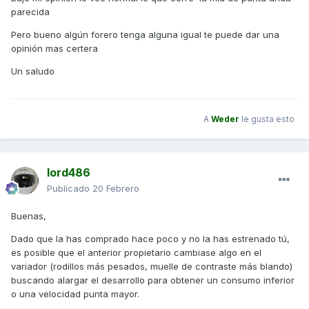
comportamiento.
parecida
Cuando voy con el acelerador a fondo se queda
Pero bueno algún forero tenga alguna igual te puede dar una
estancadas en las 7000 y no hace picos de subida, es
opinión mas certera
como si el máximo que diese fuese esas 7000.
Un saludo
El motor suena bien, lo único es que creo que en parado
cuando acelero noto cierta vibración al arrancar, como un
pequeño traqueteo.
A
Weder
le gusta esto
Me podríais decir si es normal?
lord486
Publicado
20 Febrero
Buenas,
Dado que la has comprado hace poco y no la has estrenado tú,
es posible que el anterior propietario cambiase algo en el
variador (rodillos más pesados, muelle de contraste más blando)
buscando alargar el desarrollo para obtener un consumo inferior
o una velocidad punta mayor.