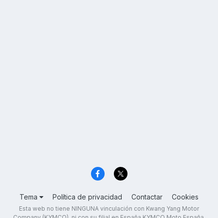
Tema
Política de privacidad
Contactar
Cookies
Esta web no tiene NINGUNA vinculación con Kwang Yang Motor
Company (KYMCO), ni con su filial en España KYMCO Moto España,