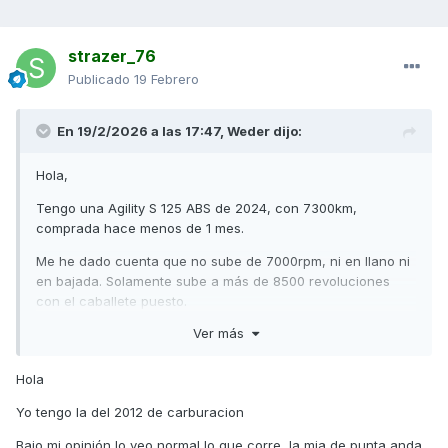
strazer_76
Publicado
19 Febrero
En 19/2/2026 a las 17:47,
Weder
dijo:
Hola,
Tengo una Agility S 125 ABS de 2024, con 7300km,
comprada hace menos de 1 mes.
Me he dado cuenta que no sube de 7000rpm, ni en llano ni
en bajada. Solamente sube a más de 8500 revoluciones
con el caballete puesto.
Ver más
La velocidad punta a la que he llegado con ella es a
95km/h. Seguramente alcanzase algo más pero soy
primerizo y cuando la he metido por autovía no he querido
Hola
llevarla a más velocidad. Ahora que me he fijado en lo de
Yo tengo la del 2012 de carburacion
las revoluciones debería probar un día a meterla por
autovía de nuevo para ver que velocidad máxima coge y su
Bajo mi opinión lo veo normal lo que corre la mia de punta anda