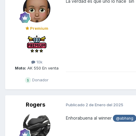
La verdad es que uno lo hace si
Premium
10k
Moto:
AK 550 En venta
Donador
Rogers
Publicado
2 de Enero del 2025
Enhorabuena al winner
@abhang