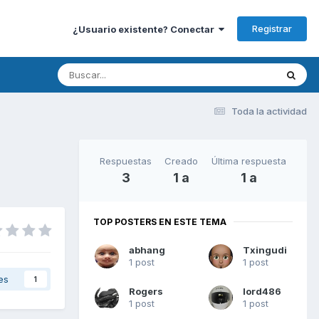
Registrar
¿Usuario existente? Conectar
Toda la actividad
Respuestas
Creado
Última respuesta
3
1 a
1 a
TOP POSTERS EN ESTE TEMA
abhang
Txingudi
1 post
1 post
es
1
Rogers
lord486
1 post
1 post