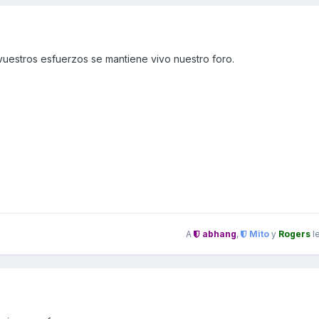
 vuestros esfuerzos se mantiene vivo nuestro foro.
A
abhang
,
Mito
y
Rogers
l