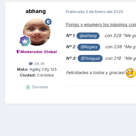
abhang
Publicado
2 de Enero del 2025
Pongo y enumero los máximos com
Nº 1
:
con 329 "Me gust
@abhang
Nº 2
:
con 238
"Me gu
@Rogers
Moderador Global
Nº 3:
con 218 "Me gus
@Txingudi
28,3k
Moto:
Agility City 125
Felicidades a todos y gracias!
Ciudad:
Córdoba
Donador