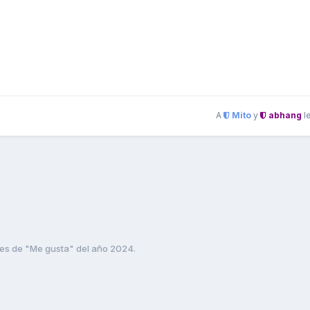
A
Mito
y
abhang
l
es de "Me gusta" del año 2024.