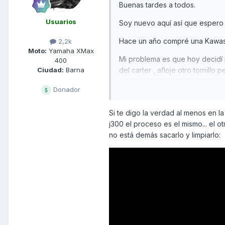
Buenas tardes a todos.
Usuarios
Soy nuevo aquí así que espero e
Hace un año compré una Kawasa
2,2k
Moto:
Yamaha XMax
Mi problema es que hoy decidí p
400
del carter , afloje otro tornillo
Ciudad:
Barna
apretar por que me parecía un 
Donador
Mi pregunta es, para que sirve 
cosa.
Si te digo la verdad al menos en la
j300 el proceso es el mismo... el 
Alguien me puede decir con ce
no está demás sacarlo y limpiarlo:
Os dejo un par de fotos, en am
Muchas gracias de antemano.