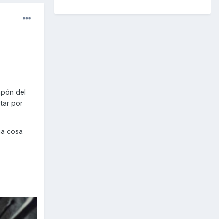
apón del
etar por
na cosa.