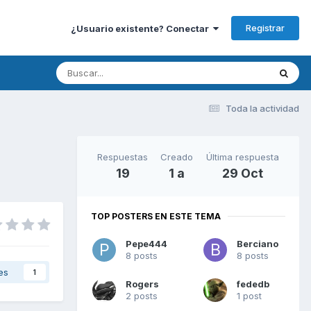
Registrar
¿Usuario existente? Conectar
Toda la actividad
Respuestas
Creado
Última respuesta
19
1 a
29 Oct
TOP POSTERS EN ESTE TEMA
Pepe444
Berciano
8 posts
8 posts
es
1
Rogers
fededb
2 posts
1 post