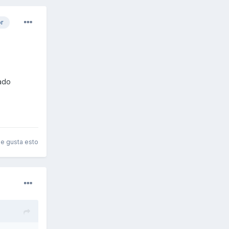
or
bado
le gusta esto