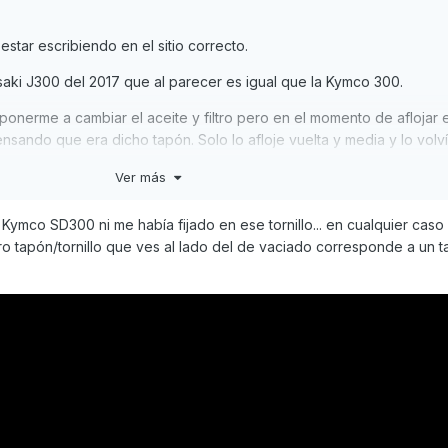
star escribiendo en el sitio correcto.
ki J300 del 2017 que al parecer es igual que la Kymco 300.
onerme a cambiar el aceite y filtro pero en el momento de aflojar 
 pensando que era dicho tapón. Solo lo afloje vuelta y media y lo volví
poco raro.
Ver más
ese tapón - tornillo? Estoy preparando por si es algo para regular a
 Kymco SD300 ni me había fijado en ese tornillo... en cualquier caso
otro tapón/tornillo que ves al lado del de vaciado corresponde a un 
rteza para que sirve?
bas imágenes he rodeado el tapón con un circulo rojo.