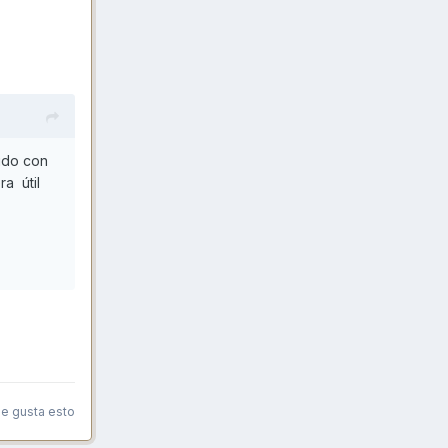
ido con
a útil
le gusta esto