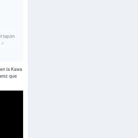
el tapón
 a
lguna
 en la Kawa
tamiz que