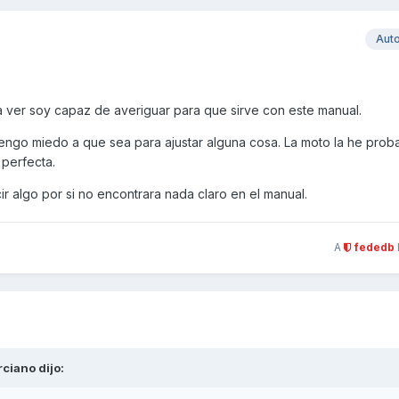
Aut
ver soy capaz de averiguar para que sirve con este manual.
tengo miedo a que sea para ajustar alguna cosa. La moto la he pro
 perfecta.
r algo por si no encontrara nada claro en el manual.
A
fededb
rciano
dijo: