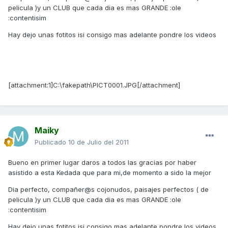
pelicula )y un CLUB que cada dia es mas GRANDE :ole
:contentisim
Hay dejo unas fotitos isi consigo mas adelante pondre los videos
[attachment:1]C:\fakepath\PICT0001.JPG[/attachment]
Maiky
Publicado
10 de Julio del 2011
Bueno en primer lugar daros a todos las gracias por haber
asistido a esta Kedada que para mi,de momento a sido la mejor
Dia perfecto, compañer@s cojonudos, paisajes perfectos ( de
pelicula )y un CLUB que cada dia es mas GRANDE :ole
:contentisim
Hay dejo unas fotitos isi consigo mas adelante pondre los videos