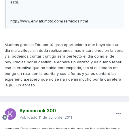
está.
http://www.enviatumoto.com/servicios.html
Muchas gracias Edu por tú gran aportación a que haya sido un
día maravilloso;sin duda realizaremos más incursiones en la zona
y si podemos contar contigo será perfecto el día como el de
hoy.Gracias por la gestión,le echare un vistazo y es bueno tener
esa alternativa que no había contemplado,eso si el sábado me
pongo en ruta con la burrita y sus alforjas y ya os contaré las
experiencia,espero que no se rían de mi mucho por la carretera
je,je.....un abrazo
Kymcorock 300
Publicado
11 de Julio del 2011
:banana Felicidades por tan bonita ruta que os hicisteis,haber si