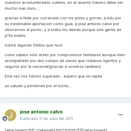
nuestros acostumbrados culetes, en el asiento trasero debe ser
mucho mas duro....
gracias a fede por currarselo con los polos y gorras, a edu por
su inestimable aportacion como guia, a jose antonio calvo por
ofrecernos el picnic, y a todos los demás porque sois gente de
p*ta madre.
subiré algunas fotillos que hice.
como sabeis volví antes por compromisos familiares aunque bien
acompañado por dos compis de sanse que rodamos ligeritos y
seguros por la nacional(gracias a vosotros tambien)
Esta vez nos hemos superado... espero que se repita
un saludo y perdonad por el tocho...
jose antonio calvo
Publicado
11 de Julio del 2011
[attachment:10]C:\fakepath\10072011153[1][/attachment]