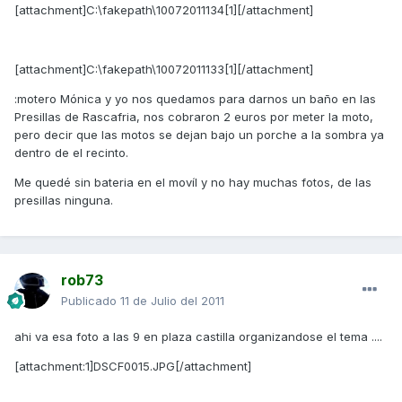
[attachment]C:\fakepath\10072011134[1][/attachment]
[attachment]C:\fakepath\10072011133[1][/attachment]
:motero Mónica y yo nos quedamos para darnos un baño en las
Presillas de Rascafria, nos cobraron 2 euros por meter la moto,
pero decir que las motos se dejan bajo un porche a la sombra ya
dentro de el recinto.
Me quedé sin bateria en el movíl y no hay muchas fotos, de las
presillas ninguna.
rob73
Publicado
11 de Julio del 2011
ahi va esa foto a las 9 en plaza castilla organizandose el tema ....
[attachment:1]DSCF0015.JPG[/attachment]