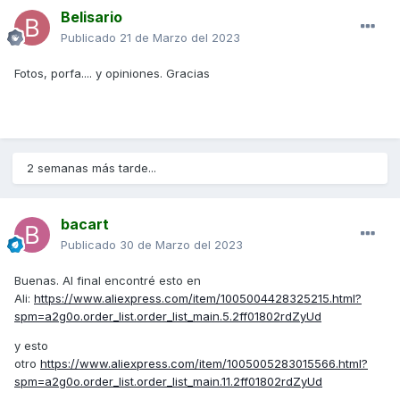
Belisario
Publicado
21 de Marzo del 2023
Fotos, porfa.... y opiniones. Gracias
2 semanas más tarde...
bacart
Publicado
30 de Marzo del 2023
Buenas. Al final encontré esto en
Ali:
https://www.aliexpress.com/item/1005004428325215.html?
spm=a2g0o.order_list.order_list_main.5.2ff01802rdZyUd
y esto
otro
https://www.aliexpress.com/item/1005005283015566.html?
spm=a2g0o.order_list.order_list_main.11.2ff01802rdZyUd