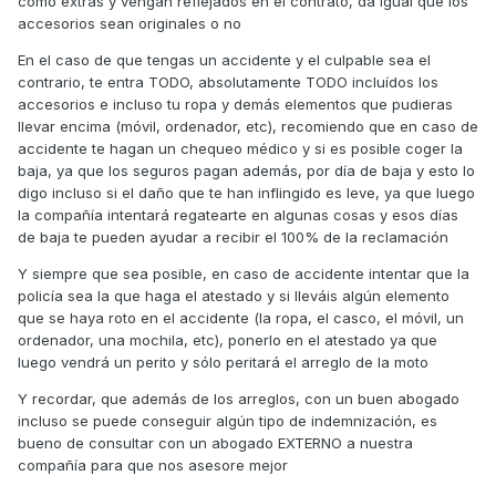
como extras y vengan reflejados en el contrato, da igual que los
accesorios sean originales o no
En el caso de que tengas un accidente y el culpable sea el
contrario, te entra TODO, absolutamente TODO incluídos los
accesorios e incluso tu ropa y demás elementos que pudieras
llevar encima (móvil, ordenador, etc), recomiendo que en caso de
accidente te hagan un chequeo médico y si es posible coger la
baja, ya que los seguros pagan además, por día de baja y esto lo
digo incluso si el daño que te han inflingido es leve, ya que luego
la compañía intentará regatearte en algunas cosas y esos días
de baja te pueden ayudar a recibir el 100% de la reclamación
Y siempre que sea posible, en caso de accidente intentar que la
policía sea la que haga el atestado y si lleváis algún elemento
que se haya roto en el accidente (la ropa, el casco, el móvil, un
ordenador, una mochila, etc), ponerlo en el atestado ya que
luego vendrá un perito y sólo peritará el arreglo de la moto
Y recordar, que además de los arreglos, con un buen abogado
incluso se puede conseguir algún tipo de indemnización, es
bueno de consultar con un abogado EXTERNO a nuestra
compañía para que nos asesore mejor