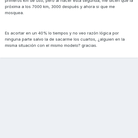
primeros km de uso, pero al hacer esta segunda, me dicen que la
próxima a los 7000 km, 3000 después y ahora si que me
mosquea.
Es acortar en un 40% lo tiempos y no veo razón lógica por
ninguna parte salvo la de sacarme los cuartos, ¿alguien en la
misma situación con el mismo modelo? gracias.