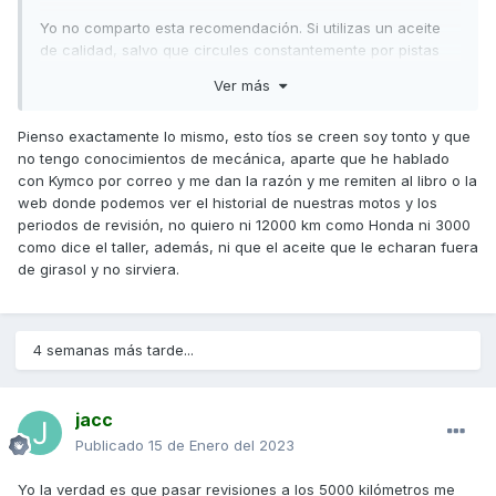
Yo no comparto esta recomendación. Si utilizas un aceite
de calidad, salvo que circules constantemente por pistas
de tierra, lo más sensato es seguir las recomendaciones
Ver más
del fabricante que, algo más sabrá del tema que un
mecánico por muy experimentado que sea.
Pienso exactamente lo mismo, esto tíos se creen soy tonto y que
Saludos,
no tengo conocimientos de mecánica, aparte que he hablado
con Kymco por correo y me dan la razón y me remiten al libro o la
web donde podemos ver el historial de nuestras motos y los
periodos de revisión, no quiero ni 12000 km como Honda ni 3000
como dice el taller, además, ni que el aceite que le echaran fuera
de girasol y no sirviera.
4 semanas más tarde...
jacc
Publicado
15 de Enero del 2023
Yo la verdad es que pasar revisiones a los 5000 kilómetros me