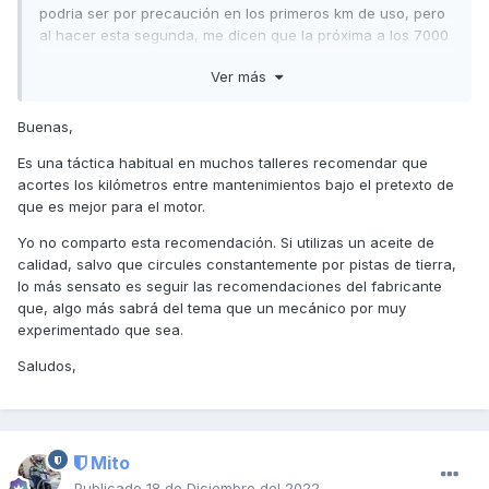
podria ser por precaución en los primeros km de uso, pero
al hacer esta segunda, me dicen que la próxima a los 7000
km, 3000 después y ahora si que me mosquea.
Ver más
Buenas,
Es acortar en un 40% lo tiempos y no veo razón lógica por
ninguna parte salvo la de sacarme los cuartos, ¿alguien en
Es una táctica habitual en muchos talleres recomendar que
la misma situación con el mismo modelo? gracias.
acortes los kilómetros entre mantenimientos bajo el pretexto de
que es mejor para el motor.
Yo no comparto esta recomendación. Si utilizas un aceite de
calidad, salvo que circules constantemente por pistas de tierra,
lo más sensato es seguir las recomendaciones del fabricante
que, algo más sabrá del tema que un mecánico por muy
experimentado que sea.
Saludos,
Mito
Publicado
18 de Diciembre del 2022