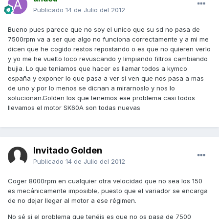
Publicado
14 de Julio del 2012
Bueno pues parece que no soy el unico que su sd no pasa de
7500rpm va a ser que algo no funciona correctamente y a mi me
dicen que he cogido restos repostando o es que no quieren verlo
y yo me he vuelto loco revuscando y limpiando filtros cambiando
bujia. Lo que teniamos que hacer es llamar todos a kymco
españa y exponer lo que pasa a ver si ven que nos pasa a mas
de uno y por lo menos se dicnan a mirarnoslo y nos lo
solucionan.Golden los que tenemos ese problema casi todos
llevamos el motor SK60A son todas nuevas
Invitado Golden
Publicado
14 de Julio del 2012
Coger 8000rpm en cualquier otra velocidad que no sea los 150
es mecánicamente imposible, puesto que el variador se encarga
de no dejar llegar al motor a ese régimen.
No sé si el problema que tenéis es que no os pasa de 7500