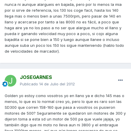
nunca ni aunque alargueis en bajada, pero por lo menos la mia
por si sirve de referencia, los 130 los coge facil, hasta los 140
llega mas o menos bien a unas 7500rpm, pero pasar de 140 en
llano y acercarse por tanto a las 8000 no es fácil, a poco que
haga aire ya no los paso a no ser que alargue mucho el llano y
pueda ir ganando velocidad muy poco a poco, si cojo alguna
bajadita si se pone bien a 150 y luego aunque llanee o incluso
aunque suba un poco los 150 los sigue manteniendo (hablo todo
de velocidades de marcador).
JOSEGARNES
Publicado
14 de Julio del 2012
Golden yo estoy como vosotros yo en llano ya e dicho 145 mas o
menos, lo que es lo normal creo yo, pero lo que es raro son las
SD300 que corren 158-160 que pasa a vosotros os pusieron
motores de 500? Seguramente se quedaron sin motores de 300 y
dijeron toma a esta sd un motor de 500 pa que vuele jajaja, yo
también digo que mi moto no lleva aun ni 3800 y el embrague
lleva 1000km menos, así que aún tengo esperanza de que se