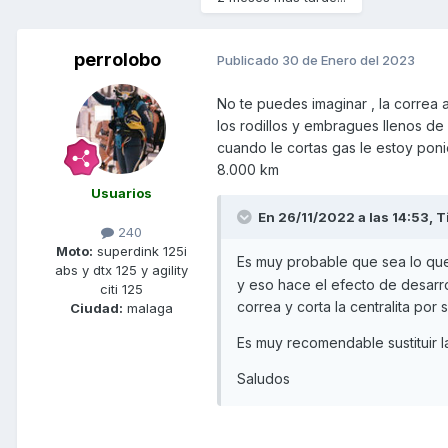
perrolobo
Publicado
30 de Enero del 2023
No te puedes imaginar , la correa 
los rodillos y embragues llenos de 
cuando le cortas gas le estoy pon
8.000 km
Usuarios
En 26/11/2022 a las 14:53,
T
240
Moto:
superdink 125i
Es muy probable que sea lo qu
abs y dtx 125 y agility
y eso hace el efecto de desarr
citi 125
correa y corta la centralita por 
Ciudad:
malaga
Es muy recomendable sustituir la 
Saludos