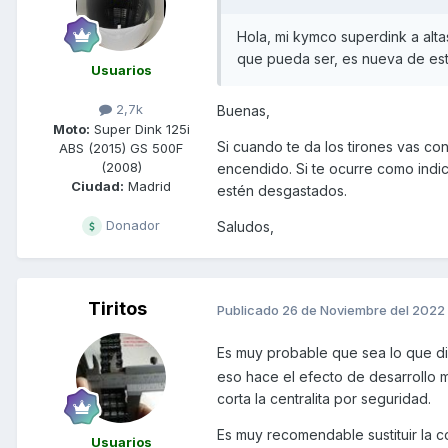
Hola, mi kymco superdink a alt
que pueda ser, es nueva de est
Usuarios
2,7k
Buenas,
Moto:
Super Dink 125i
Si cuando te da los tirones vas con
ABS (2015) GS 500F
(2008)
encendido. Si te ocurre como indic
Ciudad:
Madrid
estén desgastados.
Donador
Saludos,
Tiritos
Publicado
26 de Noviembre del 2022
Es muy probable que sea lo que d
eso hace el efecto de desarrollo 
corta la centralita por seguridad.
Es muy recomendable sustituir la cor
Usuarios