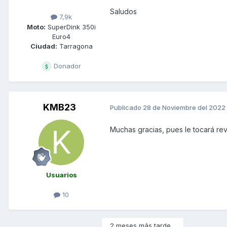
Saludos
7,9k
Moto:
SuperDink 350i
Euro4
Ciudad:
Tarragona
Donador
KMB23
Publicado
28 de Noviembre del 2022
Muchas gracias, pues le tocará rev
Usuarios
10
2 meses más tarde...