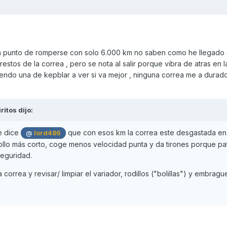
a punto de romperse con solo 6.000 km no saben como he llegado al 
restos de la correa , pero se nota al salir porque vibra de atras en l
iendo una de kepblar a ver si va mejor , ninguna correa me a dura
iritos
dijo:
e dice
que con esos km la correa este desgastada en
@
lord486
ollo más corto, coge menos velocidad punta y da tirones porque pat
seguridad.
correa y revisar/ limpiar el variador, rodillos ("bolillas") y embragu