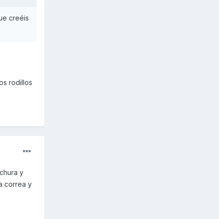
ue creéis
s rodillos
chura y
a correa y