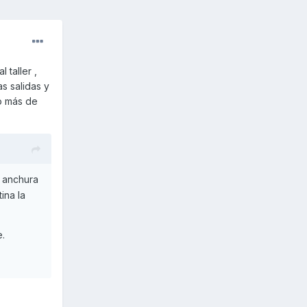
taller ,
as salidas y
do más de
 anchura
ina la
e.