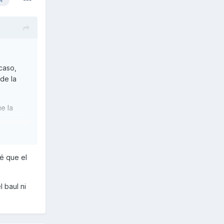
caso,
de la
e la
é que el
 baul ni