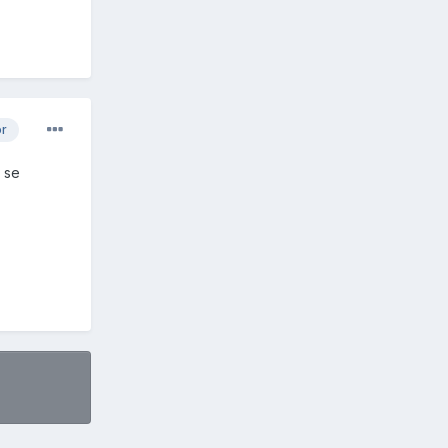
or
 se