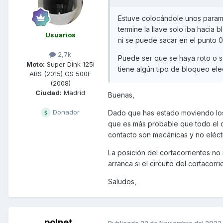
Estuve colocándole unos parama
termine la llave solo iba hacia
Usuarios
ni se puede sacar en el punto 0
2,7k
Puede ser que se haya roto o s
Moto:
Super Dink 125i
tiene algún tipo de bloqueo ele
ABS (2015) GS 500F
(2008)
Ciudad:
Madrid
Buenas,
Donador
Dado que has estado moviendo los 
que es más probable que todo el c
contacto son mecánicas y no eléctr
La posición del cortacorrientes no
arranca si el circuito del cortacorri
Saludos,
polnet
Publicado
22 de Noviembre del 2022