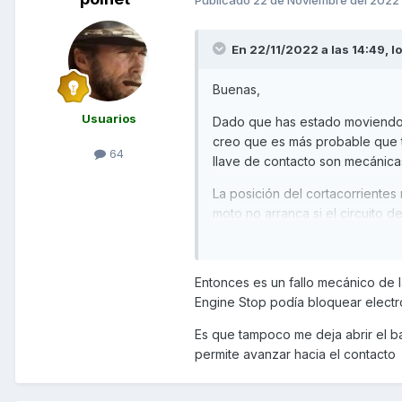
En 22/11/2022 a las 14:49,
l
Buenas,
Usuarios
Dado que has estado moviendo l
creo que es más probable que t
64
llave de contacto son mecánicas
La posición del cortacorrientes
moto no arranca si el circuito de
Saludos,
Entonces es un fallo mecánico de l
Engine Stop podía bloquear electr
Es que tampoco me deja abrir el baú
permite avanzar hacia el contacto