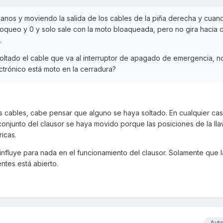
nos y moviendo la salida de los cables de la piña derecha y cuan
 bloqueo y 0 y solo sale con la moto bloaqueada, pero no gira hacia 
.
oltado el cable que va al interruptor de apagado de emergencia, no
ctrónico está moto en la cerradura?
cables, cabe pensar que alguno se haya soltado. En cualquier cas
onjunto del clausor se haya movido porque las posiciones de la ll
icas.
 influye para nada en el funcionamiento del clausor. Solamente que 
entes está abierto.
Aut