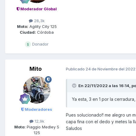
Moderador Global
28,3k
Moto:
Agility City 125
Ciudad:
Córdoba
Donador
Mito
Publicado
24 de Noviembre del 2022
En 22/11/2022 a las 16:14,
po
Ya esta, 3 en 1 por la cerradura
Moderadores
Pues solucionado!! me alegro un mon
12,9k
capa fina con el dedo y metes la lla
Moto:
Piaggio Medley S
Saludos
125