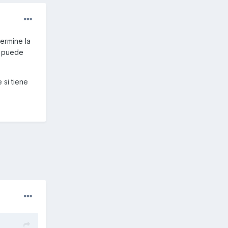
ermine la
e puede
 si tiene