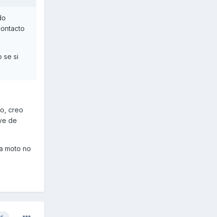
do
contacto
 se si
o, creo
ave de
la moto no
or