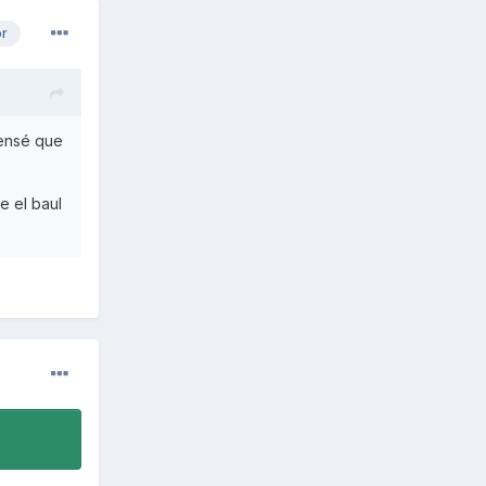
or
pensé que
e el baul