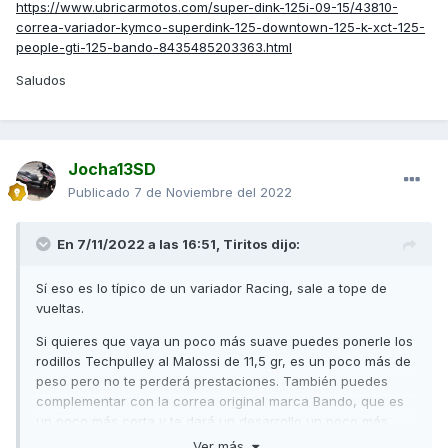
https://www.ubricarmotos.com/super-dink-125i-09-15/43810-
correa-variador-kymco-superdink-125-downtown-125-k-xct-125-
people-gti-125-bando-8435485203363.html
Saludos
Jocha13SD
Publicado
7 de Noviembre del 2022
En 7/11/2022 a las 16:51,
Tiritos
dijo:
Sí eso es lo típico de un variador Racing, sale a tope de
vueltas.
Si quieres que vaya un poco más suave puedes ponerle los
rodillos Techpulley al Malossi de 11,5 gr, es un poco más de
peso pero no te perderá prestaciones. También puedes
complementar con la correa original marca Bando, que es
un poco más corta y te dará un desarrollo un poco más
largo.
Ver más