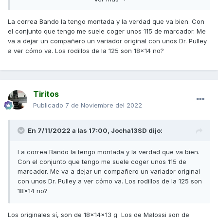
https://drpulley-shopnix-de.translate.goog/TechPulley-FR-
La correa Bando la tengo montada y la verdad que va bien. Con
Gleitrollen-Dr-Pulley-SR/Groesse-20x17mm-6x/TechPulley-
el conjunto que tengo me suele coger unos 115 de marcador. Me
Gleitrolle-FR2017-6-11-5::1219.html?
va a dejar un compañero un variador original con unos Dr. Pulley
_x_tr_sl=en&_x_tr_tl=es&_x_tr_hl=es&_x_tr_pto=sc
a ver cómo va. Los rodillos de la 125 son 18x14 no?
https://www.ubricarmotos.com/super-dink-125i-09-
15/43810-correa-variador-kymco-superdink-125-downtown-
Tiritos
125-k-xct-125-people-gti-125-bando-8435485203363.html
Publicado
7 de Noviembre del 2022
Saludos
En 7/11/2022 a las 17:00,
Jocha13SD
dijo:
La correa Bando la tengo montada y la verdad que va bien.
Con el conjunto que tengo me suele coger unos 115 de
marcador. Me va a dejar un compañero un variador original
con unos Dr. Pulley a ver cómo va. Los rodillos de la 125 son
18x14 no?
Los originales sí, son de 18x14x13 g Los de Malossi son de