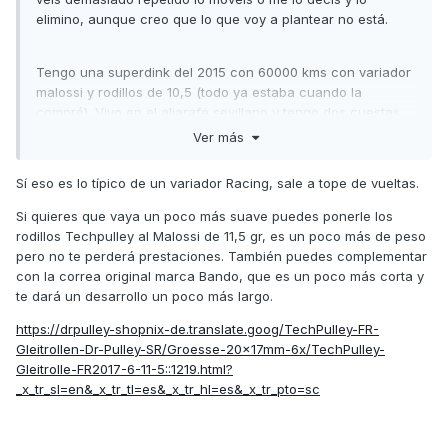
elimino, aunque creo que lo que voy a plantear no está.
Tengo una superdink del 2015 con 60000 kms con variador
malossi y rodillos de 10,5 (todo ya estaba cuando la
compré). Vivo en el aljarafe sevillano y tengo dos cuestas
un perico pronunciadas por donde ir a casa. El caso es que
Ver más
con el conjunto que llevo me resulta muy incómoda para
moverla en ciudad por los “tironcitos” que pega, ya que
Sí eso es lo típico de un variador Racing, sale a tope de vueltas.
acelera muy pronto. También me gustaría que en autovía (lo
que mayormente hago) vaya algo menos revolucionada.
Si quieres que vaya un poco más suave puedes ponerle los
rodillos Techpulley al Malossi de 11,5 gr, es un poco más de peso
He barajado dos posibilidades; cambiar rodillos a 11,5 o
pero no te perderá prestaciones. También puedes complementar
poner variador original con rodillos originales. Si me podéis
con la correa original marca Bando, que es un poco más corta y
aconsejar lo agradecería.
te dará un desarrollo un poco más largo.
https://drpulley-shopnix-de.translate.goog/TechPulley-FR-
Gleitrollen-Dr-Pulley-SR/Groesse-20x17mm-6x/TechPulley-
Gleitrolle-FR2017-6-11-5::1219.html?
_x_tr_sl=en&_x_tr_tl=es&_x_tr_hl=es&_x_tr_pto=sc