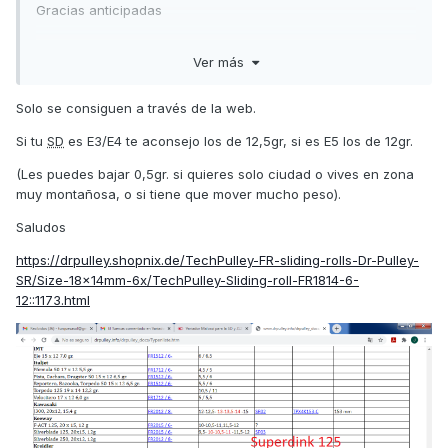
Gracias anticipadas
Ver más
Solo se consiguen a través de la web.
Si tu
SD
es E3/E4 te aconsejo los de 12,5gr, si es E5 los de 12gr.
(Les puedes bajar 0,5gr. si quieres solo ciudad o vives en zona
muy montañosa, o si tiene que mover mucho peso).
Saludos
https://drpulley.shopnix.de/TechPulley-FR-sliding-rolls-Dr-Pulley-
SR/Size-18x14mm-6x/TechPulley-Sliding-roll-FR1814-6-
12::1173.html