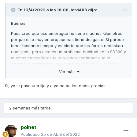
En 10/4/2022 a las 16:08,
lord486
dijo:
Buenas,
Pues creo que ese embrague no tiene muchos kilómetros
porque está muy entero; apenas tiene desgaste. Sí parece
tener bastante tiempo y es cierto que los forros necesitan
una lijada, pero este es un problema habitual en la SD300 y
muchos compañeros te lo pueden confirmar que el
embrague original hay que lijarlo cada pocos kilómetros
para que no vibre y patine.
Ver más
La solución definitiva es sustituir el embrague por uno
Si, ya le pase una lija y a ya no patina nada, gracias
Malossi o Dr. Pulley con la campana aligerada que
comercializan ambas marcas.
Saludos,
2 semanas más tarde...
polnet
Publicado
25 de Abril del 2022