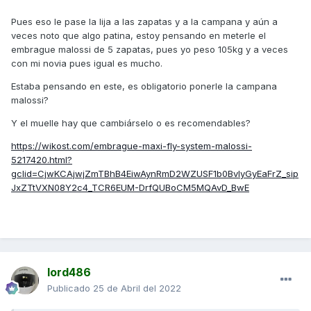
Pues eso le pase la lija a las zapatas y a la campana y aún a
veces noto que algo patina, estoy pensando en meterle el
embrague malossi de 5 zapatas, pues yo peso 105kg y a veces
con mi novia pues igual es mucho.
Estaba pensando en este, es obligatorio ponerle la campana
malossi?
Y el muelle hay que cambiárselo o es recomendables?
https://wikost.com/embrague-maxi-fly-system-malossi-
5217420.html?
gclid=CjwKCAjwjZmTBhB4EiwAynRmD2WZUSF1b0BvlyGyEaFrZ_sip
JxZTtVXN08Y2c4_TCR6EUM-DrfQUBoCM5MQAvD_BwE
lord486
Publicado
25 de Abril del 2022