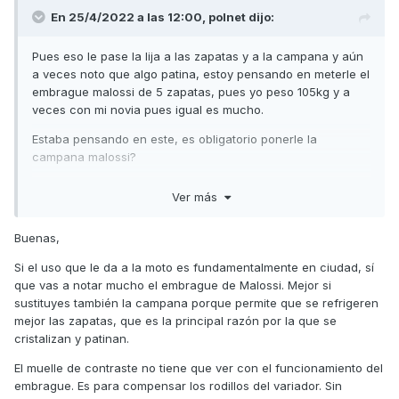
En 25/4/2022 a las 12:00,
polnet
dijo:
Pues eso le pase la lija a las zapatas y a la campana y aún
a veces noto que algo patina, estoy pensando en meterle el
embrague malossi de 5 zapatas, pues yo peso 105kg y a
veces con mi novia pues igual es mucho.
Estaba pensando en este, es obligatorio ponerle la
campana malossi?
Y el muelle hay que cambiárselo o es recomendables?
Ver más
https://wikost.com/embrague-maxi-fly-system-malossi-
5217420.html?
Buenas,
gclid=CjwKCAjwjZmTBhB4EiwAynRmD2WZUSF1b0BvlyGyEaF
Si el uso que le da a la moto es fundamentalmente en ciudad, sí
rZ_sipJxZTtVXN08Y2c4_TCR6EUM-
que vas a notar mucho el embrague de Malossi. Mejor si
DrfQUBoCM5MQAvD_BwE
sustituyes también la campana porque permite que se refrigeren
mejor las zapatas, que es la principal razón por la que se
cristalizan y patinan.
El muelle de contraste no tiene que ver con el funcionamiento del
embrague. Es para compensar los rodillos del variador. Sin