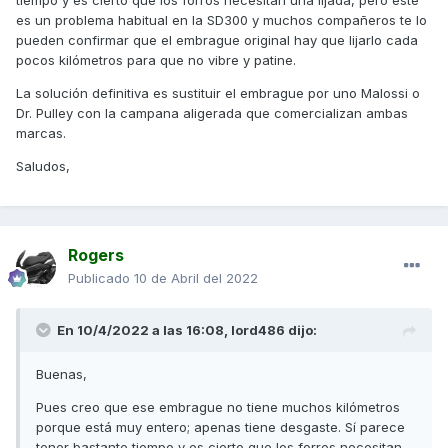
tiempo y es cierto que los forros necesitan una lijada, pero este
es un problema habitual en la SD300 y muchos compañeros te lo
pueden confirmar que el embrague original hay que lijarlo cada
pocos kilómetros para que no vibre y patine.
La solución definitiva es sustituir el embrague por uno Malossi o
Dr. Pulley con la campana aligerada que comercializan ambas
marcas.
Saludos,
Rogers
Publicado
10 de Abril del 2022
En 10/4/2022 a las 16:08,
lord486
dijo:
Buenas,
Pues creo que ese embrague no tiene muchos kilómetros
porque está muy entero; apenas tiene desgaste. Sí parece
tener bastante tiempo y es cierto que los forros necesitan