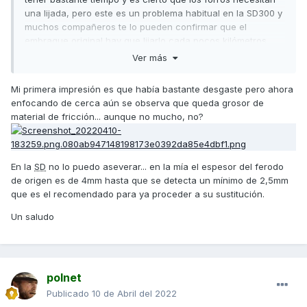
una lijada, pero este es un problema habitual en la SD300 y
muchos compañeros te lo pueden confirmar que el
embrague original hay que lijarlo cada pocos kilómetros
para que no vibre y patine.
Ver más
La solución definitiva es sustituir el embrague por uno
Mi primera impresión es que había bastante desgaste pero ahora
Malossi o Dr. Pulley con la campana aligerada que
enfocando de cerca aún se observa que queda grosor de
comercializan ambas marcas.
material de fricción... aunque no mucho, no?
Saludos,
En la
SD
no lo puedo aseverar... en la mía el espesor del ferodo
de origen es de 4mm hasta que se detecta un mínimo de 2,5mm
que es el recomendado para ya proceder a su sustitución.
Un saludo
polnet
Publicado
10 de Abril del 2022