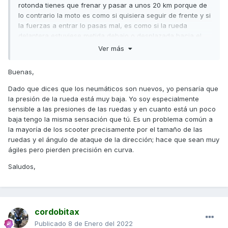
rotonda tienes que frenar y pasar a unos 20 km porque de
lo contrario la moto es como si quisiera seguir de frente y si
la fuerzas a entrar lo pasas mal, es como si la rueda
delantera estuviese metida debajo o desplazada hacia el
radiador y al notarla como muy resta. La moto no ha tenido
Ver más
ningún golpe y además tiene nuevos neumáticos Michelin.
Pienso que puede ser que los amortiguadores haya variado
Buenas,
la geometría o el ángulo de la moto, pero como no entiendo
de estos temas me interesaría cualquier comentario.
Dado que dices que los neumáticos son nuevos, yo pensaría que
Gracias
la presión de la rueda está muy baja. Yo soy especialmente
sensible a las presiones de las ruedas y en cuanto está un poco
baja tengo la misma sensación que tú. Es un problema común a
la mayoría de los scooter precisamente por el tamaño de las
ruedas y el ángulo de ataque de la dirección; hace que sean muy
ágiles pero pierden precisión en curva.
Saludos,
cordobitax
Publicado
8 de Enero del 2022