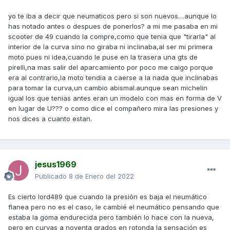
yo te iba a decir que neumaticos pero si son nuevos....aunque lo
has notado antes o despues de ponerlos? a mi me pasaba en mi
scooter de 49 cuando la compre,como que tenia que "tirarla" al
interior de la curva sino no giraba ni inclinaba,al ser mi primera
moto pues ni idea,cuando le puse en la trasera una gts de
pirelli,na mas salir del aparcamiento por poco me caigo porque
era al contrario,la moto tendia a caerse a la nada que inclinabas
para tomar la curva,un cambio abismal.aunque sean michelin
igual los que tenias antes eran un modelo con mas en forma de V
en lugar de U??? o como dice el compañero mira las presiones y
nos dices a cuanto estan.
jesus1969
Publicado
8 de Enero del 2022
Es cierto lord489 que cuando la presión es baja el neumático
flanea pero no es el caso, le cambié el neumático pensando que
estaba la goma endurecida pero también lo hace con la nueva,
pero en curvas a noventa grados en rotonda la sensación es