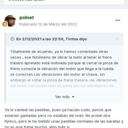
polnet
Publicado
12 de Marzo del 2022
En 2/12/2021 a las 22:59,
Tiritos
dijo:
Totalmente de acuerdo, ya lo hemos comentado otras
veces , ese fenómeno de vibrar la moto al tener el freno
trasero apretado está motivado porque al cerrar la pinza de
freno conecta la vibración del motor que llega a la rueda,
se conectan Las vibraciones del motor al chasis, sin
embargo al soltar la pinza de freno trasera, las vibraciones
del motor son contenidas en parte por los silentblocks de
goma y no llegan al chasis.
Ver más
Lo de frenar cada vez menos es señal de pérdida de
eficacia de las pastillas y no tiene que ver con lo anterior
Ya le cambié las pastillas, pues ya hacían ruido, pensé que
estarían gastadas pero no estaban del todo. No probé otra
Un saludo.
Kymco, pero le he metido unas pastillas normales de las baratas y
no es que frene mucho, algo más si.