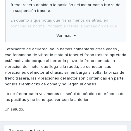
freno trasero debido a la posición del motor como brazo de
la suspensión trasera.
En cuanto a que notas que frena menos de atrás, en
principio es normal. Yo también tenía la sensación de que
frenaba muy poco de atrás (siempre freno más con el
Ver más
trasero) a pesar de que aún quedaba material en las
pastillas. Me decidí a cambiar las pastillas y el líquido de
Totalmente de acuerdo, ya lo hemos comentado otras veces ,
frenos y ahora tengo la sensación de que no frena casi
ese fenómeno de vibrar la moto al tener el freno trasero apretado
delante... tendré que hacer lo mismo que atrás.
😁
está motivado porque al cerrar la pinza de freno conecta la
Saludos,
vibración del motor que llega a la rueda, se conectan Las
vibraciones del motor al chasis, sin embargo al soltar la pinza de
freno trasera, las vibraciones del motor son contenidas en parte
por los silentblocks de goma y no llegan al chasis.
Lo de frenar cada vez menos es señal de pérdida de eficacia de
las pastillas y no tiene que ver con lo anterior
Un saludo.
3 meses más tarde...