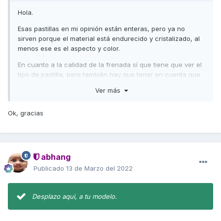
Hola.
Esas pastillas en mi opinión están enteras, pero ya no
sirven porque el material está endurecido y cristalizado, al
menos ese es el aspecto y color.
En cuanto a la calidad de la frenada sí que tiene que ver el
tipo de pastilla, pero también hay que tener en cuenta que
en una moto relativamente pesada, el freno trasero solo
Ver más
sirve de ayuda al delantero que es el que verdaderamente
frena. Prueba a frenar primero con el delantero y al ayudar
Ok, gracias
con el trasero Sí notarás que frena el trasero.
Un saludo
abhang
Publicado
13 de Marzo del 2022
Desplazo aqui, a tu modelo.