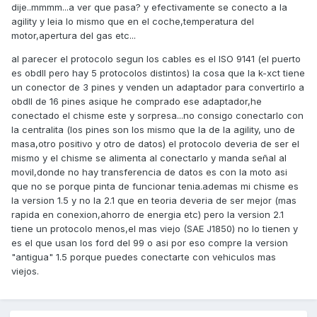
dije..mmmm...a ver que pasa? y efectivamente se conecto a la
agility y leia lo mismo que en el coche,temperatura del
motor,apertura del gas etc...
al parecer el protocolo segun los cables es el ISO 9141 (el puerto
es obdII pero hay 5 protocolos distintos) la cosa que la k-xct tiene
un conector de 3 pines y venden un adaptador para convertirlo a
obdII de 16 pines asique he comprado ese adaptador,he
conectado el chisme este y sorpresa...no consigo conectarlo con
la centralita (los pines son los mismo que la de la agility, uno de
masa,otro positivo y otro de datos) el protocolo deveria de ser el
mismo y el chisme se alimenta al conectarlo y manda señal al
movil,donde no hay transferencia de datos es con la moto asi
que no se porque pinta de funcionar tenia.ademas mi chisme es
la version 1.5 y no la 2.1 que en teoria deveria de ser mejor (mas
rapida en conexion,ahorro de energia etc) pero la version 2.1
tiene un protocolo menos,el mas viejo (SAE J1850) no lo tienen y
es el que usan los ford del 99 o asi por eso compre la version
"antigua" 1.5 porque puedes conectarte con vehiculos mas
viejos.