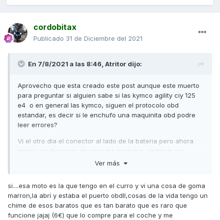
cordobitax
Publicado
31 de Diciembre del 2021
En 7/8/2021 a las 8:46,
Atritor
dijo:
Aprovecho que esta creado este post aunque este muerto
para preguntar si alguien sabe si las kymco agility ciy 125
e4 o en general las kymco, siguen el protocolo obd
estandar, es decir si le enchufo una maquinita obd podre
leer errores?
Vi el otro dia el conector al lado de la bateria pero ahora
mismo no dispongo de ninguna maquina comprar por
comprar si no me va a servir..
Ver más
Un saludo
si....esa moto es la que tengo en el curro y vi una cosa de goma
marron,la abrí y estaba el puerto obdII,cosas de la vida tengo un
chime de esos baratos que es tan barato que es raro que
funcione jajaj (6€) que lo compre para el coche y me