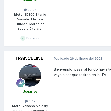
22,2k
Moto:
SD300 Titanio
Variador Malossi
Ciudad:
Molina de
Segura (Murcia)
Donador
TRANCELINE
Publicado
26 de Enero del 2021
Bienvenido, pasa, al fondo hay si
vaya a ser que te tiren en la ITV.
Usuarios
3,4k
Moto:
Yamaha Majesty
400cc ABS, variador J.