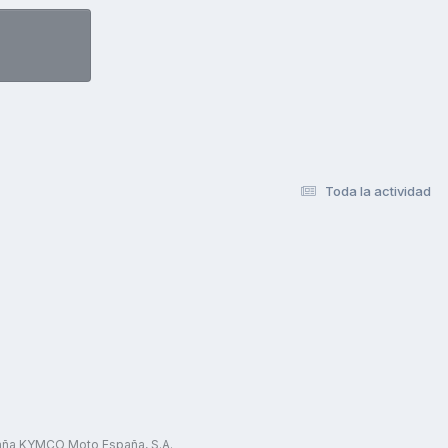
Toda la actividad
paña KYMCO Moto España, S.A.