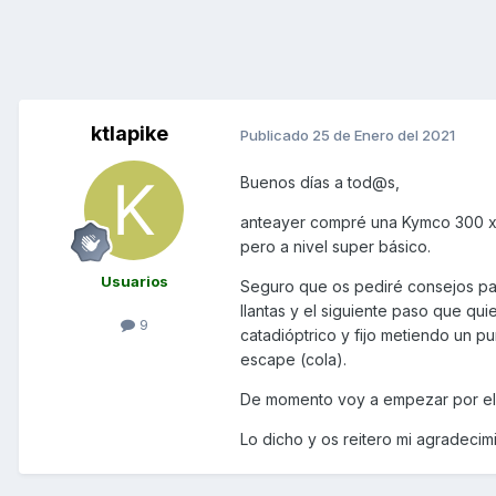
ktlapike
Publicado
25 de Enero del 2021
Buenos días a tod@s,
anteayer compré una Kymco 300 xc
pero a nivel super básico.
Usuarios
Seguro que os pediré consejos pa
llantas y el siguiente paso que qui
9
catadióptrico y fijo metiendo un p
escape (cola).
De momento voy a empezar por e
Lo dicho y os reitero mi agradeci