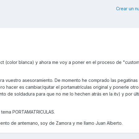
Crear un 
t (color blanca) y ahora me voy a poner en el proceso de "custom
ra vuestro asesoramiento. De momento he comprado las pegatinas 
ero hacer es cambiar/quitar el portamatrículas original y ponerle otr
unto de soldadura para que no me lo hechen atrás en la itv) y por úl
l tema PORTAMATRICULAS.
miento de antemano, soy de Zamora y me llamo Juan Alberto.