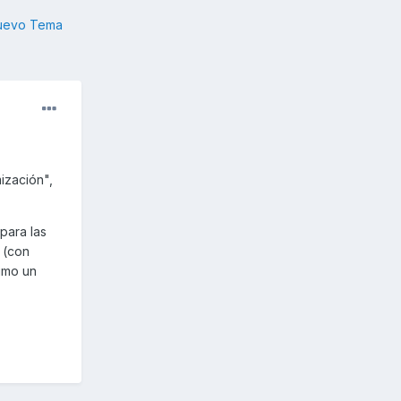
nuevo Tema
ización",
para las
o (con
timo un