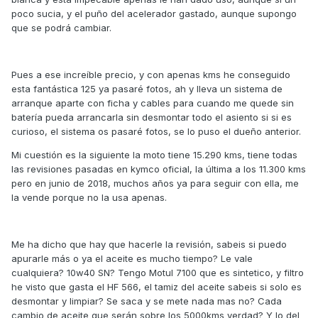
poco sucia, y el puño del acelerador gastado, aunque supongo
que se podrá cambiar.
Pues a ese increíble precio, y con apenas kms he conseguido
esta fantástica 125 ya pasaré fotos, ah y lleva un sistema de
arranque aparte con ficha y cables para cuando me quede sin
batería pueda arrancarla sin desmontar todo el asiento si si es
curioso, el sistema os pasaré fotos, se lo puso el dueño anterior.
Mi cuestión es la siguiente la moto tiene 15.290 kms, tiene todas
las revisiones pasadas en kymco oficial, la última a los 11.300 kms
pero en junio de 2018, muchos años ya para seguir con ella, me
la vende porque no la usa apenas.
Me ha dicho que hay que hacerle la revisión, sabeis si puedo
apurarle más o ya el aceite es mucho tiempo? Le vale
cualquiera? 10w40 SN? Tengo Motul 7100 que es sintetico, y filtro
he visto que gasta el HF 566, el tamiz del aceite sabeis si solo es
desmontar y limpiar? Se saca y se mete nada mas no? Cada
cambio de aceite que serán sobre los 5000kms verdad? Y lo del