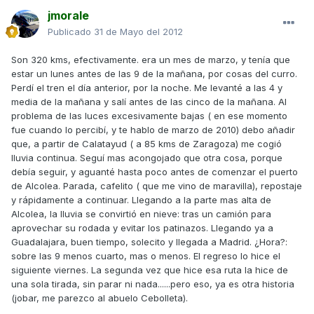
jmorale
Publicado
31 de Mayo del 2012
Son 320 kms, efectivamente. era un mes de marzo, y tenía que
estar un lunes antes de las 9 de la mañana, por cosas del curro.
Perdí el tren el día anterior, por la noche. Me levanté a las 4 y
media de la mañana y salí antes de las cinco de la mañana. Al
problema de las luces excesivamente bajas ( en ese momento
fue cuando lo percibí, y te hablo de marzo de 2010) debo añadir
que, a partir de Calatayud ( a 85 kms de Zaragoza) me cogió
lluvia continua. Seguí mas acongojado que otra cosa, porque
debía seguir, y aguanté hasta poco antes de comenzar el puerto
de Alcolea. Parada, cafelito ( que me vino de maravilla), repostaje
y rápidamente a continuar. Llegando a la parte mas alta de
Alcolea, la lluvia se convirtió en nieve: tras un camión para
aprovechar su rodada y evitar los patinazos. Llegando ya a
Guadalajara, buen tiempo, solecito y llegada a Madrid. ¿Hora?:
sobre las 9 menos cuarto, mas o menos. El regreso lo hice el
siguiente viernes. La segunda vez que hice esa ruta la hice de
una sola tirada, sin parar ni nada......pero eso, ya es otra historia
(jobar, me parezco al abuelo Cebolleta).