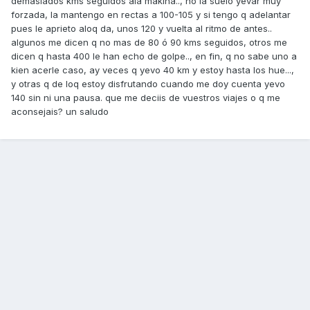
demasiados kms seguidos ala makina.., no la suelo yevar muy
forzada, la mantengo en rectas a 100-105 y si tengo q adelantar
pues le aprieto aloq da, unos 120 y vuelta al ritmo de antes..
algunos me dicen q no mas de 80 ó 90 kms seguidos, otros me
dicen q hasta 400 le han echo de golpe.., en fin, q no sabe uno a
kien acerle caso, ay veces q yevo 40 km y estoy hasta los hue...,
y otras q de loq estoy disfrutando cuando me doy cuenta yevo
140 sin ni una pausa. que me deciis de vuestros viajes o q me
aconsejais? un saludo