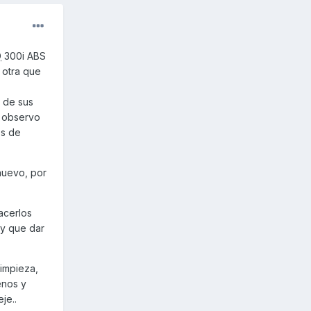
D
300i ABS
 otra que
 de sus
o observo
és de
 nuevo, por
acerlos
ay que dar
limpieza,
enos y
je..