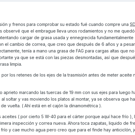
misión y frenos para comprobar su estado fué cuando compre una
S
s observé que el embrague lleva unos rodamientos y no me quedó
 intentando cargar de grasa usada y ennegrecida fundamentalmente
on el cambio de correa, que creo que después de 6 años y a pesar
ectamente, tenía a mano una grasa de FAG para cargas altas que n
mportante ya que se está con las piezas desmontadas, así que despu
rasa limpia.
a por los retenes de los ejes de la trasmisión antes de meter aceite
yo aprieto marcando las tuercas de 19 mm con sus ejes para luego h
as al soltar y vas moviendo los platos al montar, ya se observa que h
 de vuelta. ( Ahí está en el cajón la dinamométrica ).
s aceites ( por cierto 5 W-40 para el cárter porque aquí hace frío ), 
primera inspección y correa nueva. Ahora toca zapatas, liquido de fr
frío y cae mucho agua pero creo que para el finde hay anticiclón, je