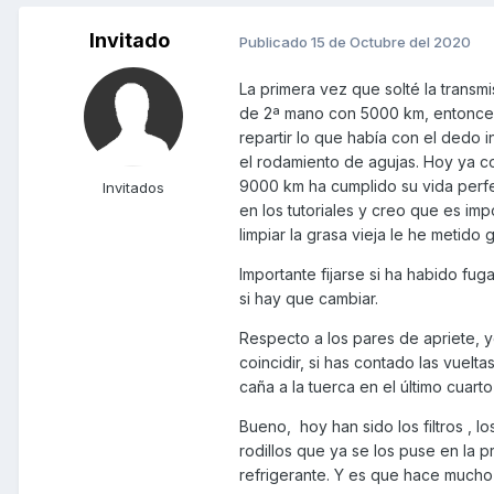
Invitado
Publicado
15 de Octubre del 2020
La primera vez que solté la trans
de 2ª mano con 5000 km, entonce
repartir lo que había con el dedo
el rodamiento de agujas. Hoy ya c
9000 km ha cumplido su vida perf
Invitados
en los tutoriales y creo que es i
limpiar la grasa vieja le he metido g
Importante fijarse si ha habido fug
si hay que cambiar.
Respecto a los pares de apriete, 
coincidir, si has contado las vuelt
caña a la tuerca en el último cuarto
Bueno, hoy han sido los filtros , lo
rodillos que ya se los puse en la 
refrigerante. Y es que hace mucho 