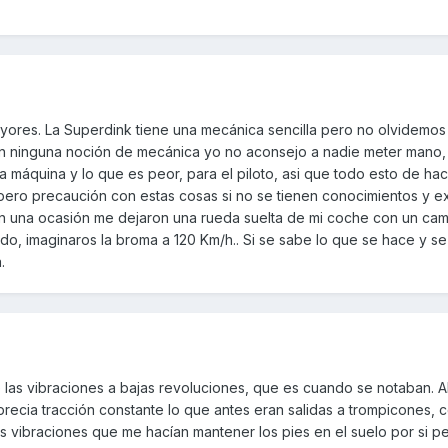
yores. La Superdink tiene una mecánica sencilla pero no olvidemo
in ninguna noción de mecánica yo no aconsejo a nadie meter mano
 máquina y lo que es peor, para el piloto, asi que todo esto de ha
pero precaución con estas cosas si no se tienen conocimientos y e
en una ocasión me dejaron una rueda suelta de mi coche con un ca
ado, imaginaros la broma a 120 Km/h.. Si se sabe lo que se hace y s
.
as vibraciones a bajas revoluciones, que es cuando se notaban. A
precia tracción constante lo que antes eran salidas a trompicones,
s vibraciones que me hacían mantener los pies en el suelo por si pe