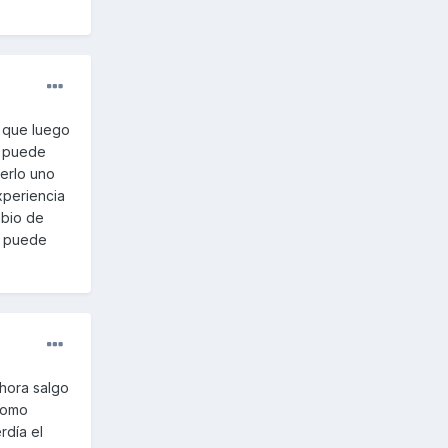
s que luego
, puede
cerlo uno
xperiencia
mbio de
e puede
hora salgo
 como
rdía el