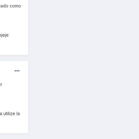
irado como
ejeje
er
utilize la