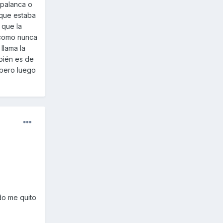
 palanca o
 que estaba
 que la
 como nunca
llama la
mbién es de
, pero luego
do me quito