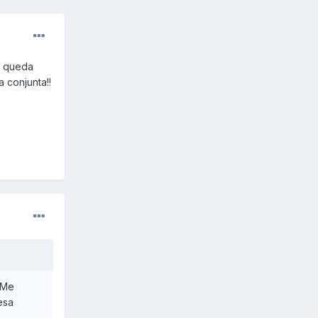
e queda
 conjunta!!
 Me
esa