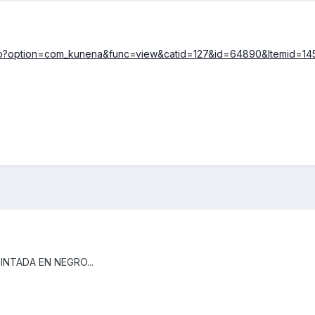
php?option=com_kunena&func=view&catid=127&id=64890&Itemid=14
INTADA EN NEGRO...