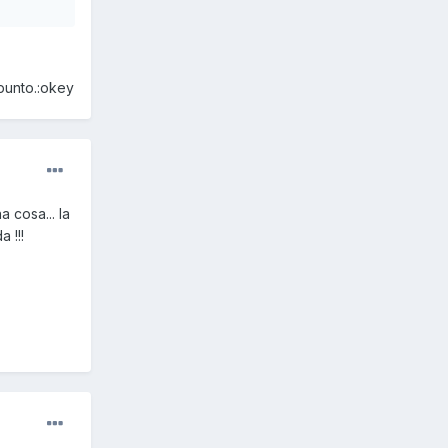
apunto.:okey
 cosa... la
 !!!