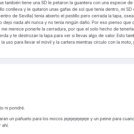
ue también tiene una SD le petaron la guantera con una especie de
llo conlleva y le quitaron unas gafas de sol que tenía dentro, mi SD
entro de Sevilla) tenía abierto el pestillo pero cerrada la tapa, osea
no dejo nada ahí nunca y no tenía ningún daño. Por eso pienso que
 me merece ponerle la cerradura, por que el solo hecho de tenerla 
rda y te destrozan la tapa para ver si llevas algo de valor. Esto ta
la uso para llevar el móvil y la cartera mientras circulo con la moto
to ni pondré.
aran un pañuelo para los mocos jejejejejejeje y un peine para cuan
 ahí.