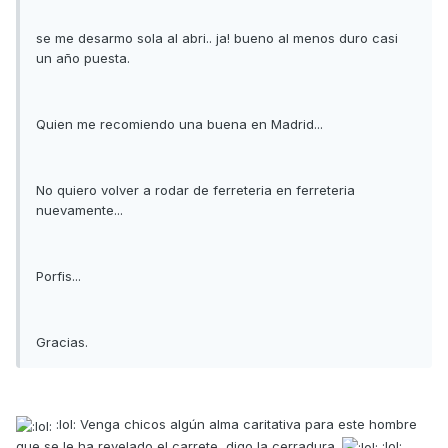
se me desarmo sola al abri.. ja! bueno al menos duro casi
un año puesta.
Quien me recomiendo una buena en Madrid...
No quiero volver a rodar de ferreteria en ferreteria
nuevamente...
Porfis...
Gracias.
:lol: Venga chicos algún alma caritativa para este hombre
que se le ha revelado el carrete, digo la cerradura.
:lol: