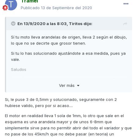
Tramel
Publicado
13 de Septiembre del 2020
En 13/9/2020 a las 8:03,
Tiritos
dijo:
Sí tu moto lleva arandelas de origen, lleva 2 según el dibujo,
lo que no se decirte que grosor tienen.
Si tu lo has solucionado ajustándote a esa medida, pues ya
vale.
Saludos
https://www.bike-parts-yam.es/yamaha-motocicleta/50-
Ver más
SCOOTER/1999/AEROX/YQ50-AEROX/EMBRAGUE-DE-
ARRANQUE/2004_58863-58863/11/0/40075
Si, le puse 3 de 0,5mm y solucionado, seguramente con 2
hubiese valido, pero por si acaso....
El motor en realidad lleva 1 sola de 1mm, lo otro que sale en el
esquema es una arandela mayor y de unos 6-8mm que
simplemente sirve para no permitir abrir del todo el variador y que
no pase de los 45km/h que no debe pasar (en teoria) un