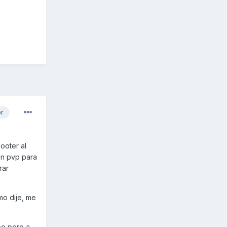
or
e
ooter al
un pvp para
rar
mo dije, me
po,pero a