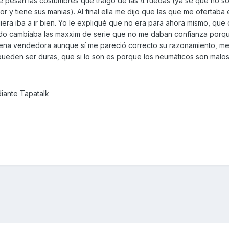
e pesan las costumbres que traigo de las 4 ruedas (ya se que no s
r y tiene sus manias). Al final ella me dijo que las que me ofertaba
iera iba a ir bien. Yo le expliqué que no era para ahora mismo, que 
do cambiaba las maxxim de serie que no me daban confianza porq
uena vendedora aunque sí me pareció correcto su razonamiento, me
pueden ser duras, que si lo son es porque los neumáticos son malos
iante Tapatalk