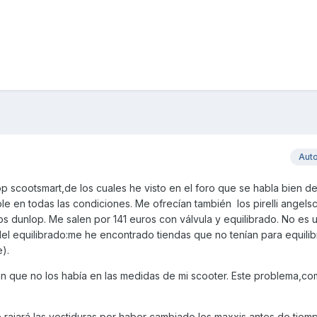
Aut
p scootsmart,de los cuales he visto en el foro que se habla bien d
 en todas las condiciones. Me ofrecían también los pirelli angelsc
s dunlop. Me salen por 141 euros con válvula y equilibrado. No es 
del equilibrado:me he encontrado tiendas que no tenían para equilib
).
ían que no los había en las medidas de mi scooter. Este problema,co
e rajará las vestiduras por haber cambiado los maxxis antes de tiem