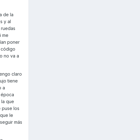
a de la
s y al
s ruedas
mi me
dían poner
n código
o no va a
tengo claro
ujo tiene
o a
a época
 la que
e puse los
que le
nseguir más