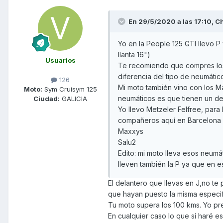
En 29/5/2020 a las 17:10,
C
Yo en la People 125 GTI llevo P
llanta 16")
Usuarios
Te recomiendo que compres los 
diferencia del tipo de neumátic
126
Mi moto también vino con los M
Moto:
Sym Cruisym 125
neumáticos es que tienen un de
Ciudad:
GALICIA
Yo llevo Metzeler Felfree, par
compañeros aquí en Barcelona y 
Maxxys
Salu2
Edito: mi moto lleva esos neumá
lleven también la P ya que en 
El delantero que llevas en J,no te
que hayan puesto la misma especif
Tu moto supera los 100 kms. Yo pr
En cualquier caso lo que sí haré 