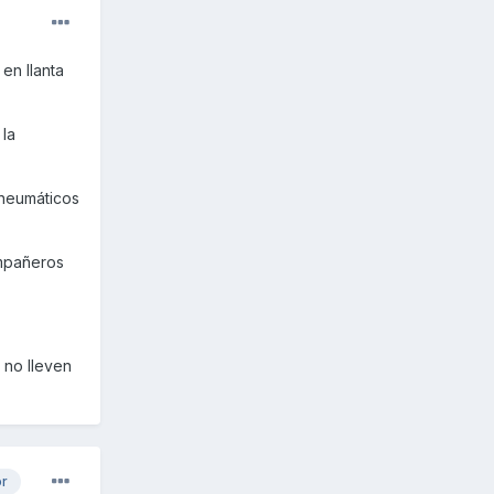
en llanta
 la
 neumáticos
ompañeros
 no lleven
or