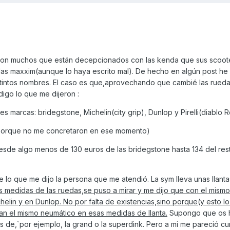
 con muchos que están decepcionados con las kenda que sus scoot
 las maxxim(aunque lo haya escrito mal). De hecho en algún post he
stintos nombres. El caso es que,aprovechando que cambié las rueda
igo lo que me dijeron :
es marcas: bridegstone, Michelin(city grip), Dunlop y Pirelli(diablo 
porque no me concretaron en ese momento)
desde algo menos de 130 euros de las bridegstone hasta 134 del res
 lo que me dijo la persona que me atendió. La sym lleva unas llanta
as medidas de las ruedas,se puso a mirar y me dijo que con el mismo
ichelin y en Dunlop. No por falta de existencias,sino porque(y esto 
an el mismo neumático en esas medidas de llanta.
Supongo que os 
s de,`por ejemplo, la grand o la superdink. Pero a mi me pareció cu