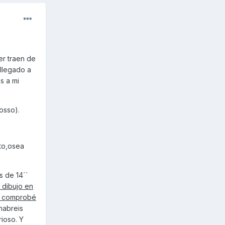
er traen de
 llegado a
s a mi
Rosso).
to,osea
s de 14´´
 dibujo en
lo comprobé
habreis
rioso. Y