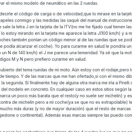
evar el mismo modelo de neumático en las 2 ruedas.
decirle el código de carga o de velocidad,que lo mirase en la tarjet
apeles conmigo y las medidas las saqué del manual de instruccione
sale la letra J en la tarjeta de la ITV(no me he fijado cual tienen la
lo estoy mirando en la tarjeta me aparece la letra J(100 km/h) y a 
coches también ponían un código menor al de las ruedas que se po
que podía alcanzar el coche). Yo para curarme en salud le pondría u
un N de 140 km/h) el J me parece una temeridad. Ya sé que la mot
ódigos M y N pero prefiero curarme en salud.
bierto del tema ruedas de mi moto. Aún estoy con el rodaje,pero 
e tiempo. Y de las marcas que me han ofertado,si con el mismo dib
 la segunda. Sí finalmente hay de alguna otra marca me iría a Pirelli 
del modelo en concreto. En cualquier caso en estos sitios según l
arca un poco más barata que el resto(y no suele ser michelin) y es
ontra de michelin pero a mi coche(ya se que no es extrapolable) l
mucho más duras (y no de mayor duración) que el resto de marcas 
idgestone o continental). Además esas marcas siempre las puedo co