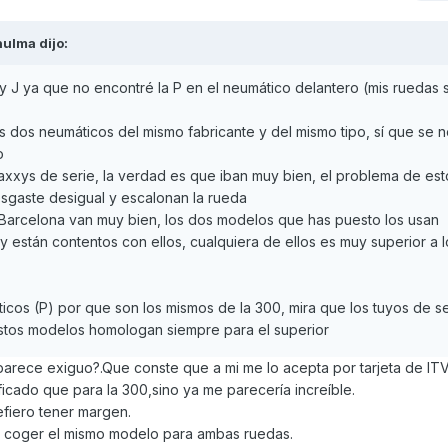
hulma
dijo:
 y J ya que no encontré la P en el neumático delantero (mis ruedas 
dos neumáticos del mismo fabricante y del mismo tipo, sí que se no
o
axxys de serie, la verdad es que iban muy bien, el problema de est
sgaste desigual y escalonan la rueda
a Barcelona van muy bien, los dos modelos que has puesto los usan
están contentos con ellos, cualquiera de ellos es muy superior a l
ticos (P) por que son los mismos de la 300, mira que los tuyos de s
estos modelos homologan siempre para el superior
 parece exiguo?.Que conste que a mi me lo acepta por tarjeta de IT
icado que para la 300,sino ya me parecería increíble.
efiero tener margen.
es coger el mismo modelo para ambas ruedas.