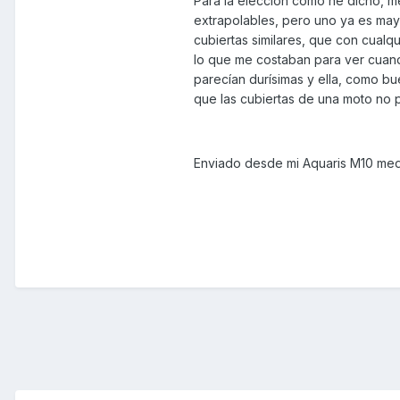
Para la elección como he dicho, m
extrapolables, pero uno ya es mayo
cubiertas similares, que con cualqu
lo que me costaban para ver cuan
parecían durísimas y ella, como b
que las cubiertas de una moto no 
Enviado desde mi Aquaris M10 med