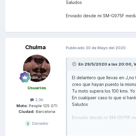
Saludos
Enviado desde mi SM-G975F media
Chulma
Publicado
30 de Mayo del 2020
En 29/5/2020 a las 20:00,
V
El delantero que llevas en J,no
creo que hayan puesto la misma
Usuarios
Tu moto supera los 100 kms. Yo
En cualquier caso lo que sí ha
2,9k
Saludos
Moto:
People 125 GTI
Ciudad:
Barcelona
Enviado desde mi SM-G975F me
Donador