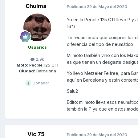
Chulma
Publicado
29 de Mayo del 2020
Yo en la People 125 GTI llevo P y 
16")
Te recomiendo que compres los dos
diferencia del tipo de neumático
Usuarios
Mi moto también vino con los Maxx
2,9k
es que tienen un desgaste desigua
Moto:
People 125 GTI
Ciudad:
Barcelona
Yo llevo Metzeler Felfree, para B
aquí en Barcelona y están contento
Donador
Salu2
Edito: mi moto lleva esos neumátic
también la P ya que en estos mode
Vic 75
Publicado
29 de Mayo del 2020