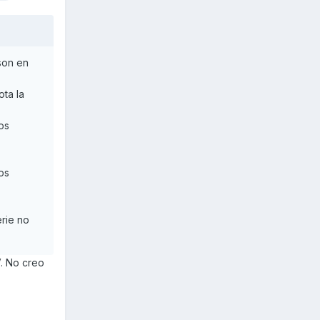
son en
ta la
os
os
erie no
V. No creo