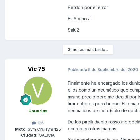
Perdón por el error
Es S y no J
Salu2
3 meses más tarde...
Vic 75
Publicado
5 de Septiembre del 2020
Finalmente he encargado los dunlo
ellos,como un neumático que cumple
mismo precio,pero me decidí por lo
tirar cohetes pero bueno. El tema 
neumáticos de moto(solo de coche
Usuarios
De los pirelli diablo rosso me dec
126
ocurría en otras marcas.
Moto:
Sym Cruisym 125
Ciudad:
GALICIA
Ya os contaré que tal va. Alguno s