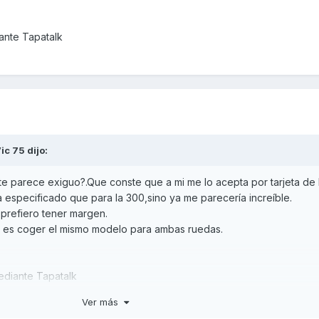
nte Tapatalk
ic 75
dijo:
 te parece exiguo?.Que conste que a mi me lo acepta por tarjeta de 
 especificado que para la 300,sino ya me parecería increíble.
 prefiero tener margen.
ré es coger el mismo modelo para ambas ruedas.
diante Tapatalk
Ver más