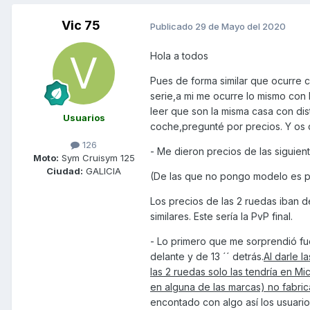
Vic 75
Publicado
29 de Mayo del 2020
Hola a todos
Pues de forma similar que ocurre
serie,a mi me ocurre lo mismo con
leer que son la misma casa con di
Usuarios
coche,pregunté por precios. Y os d
126
- Me dieron precios de las siguient
Moto:
Sym Cruisym 125
Ciudad:
GALICIA
(De las que no pongo modelo es 
Los precios de las 2 ruedas iban 
similares. Este sería la PvP final.
- Lo primero que me sorprendió fue
delante y de 13 ´´ detrás.
Al darle l
las 2 ruedas solo las tendría en M
en alguna de las marcas) no fabric
encontado con algo así los usuario