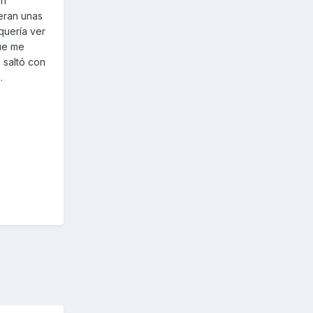
on
 eran unas
quería ver
ue me
 saltó con
.