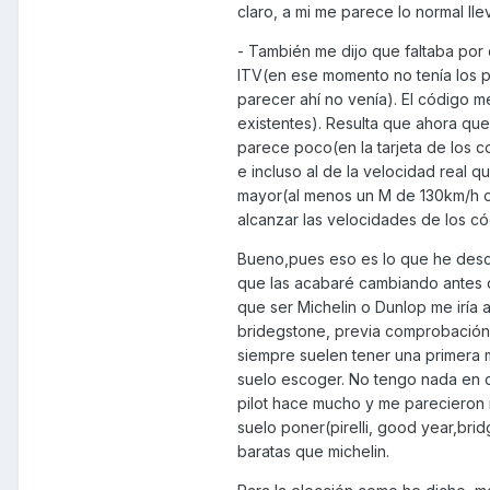
claro, a mi me parece lo normal ll
- También me dijo que faltaba por 
ITV(en ese momento no tenía los p
parecer ahí no venía). El código me 
existentes). Resulta que ahora que 
parece poco(en la tarjeta de los 
e incluso al de la velocidad real 
mayor(al menos un M de 130km/h o 
alcanzar las velocidades de los c
Bueno,pues eso es lo que he descu
que las acabaré cambiando antes d
que ser Michelin o Dunlop me iría a
bridegstone, previa comprobación 
siempre suelen tener una primera m
suelo escoger. No tengo nada en c
pilot hace mucho y me parecieron 
suelo poner(pirelli, good year,br
baratas que michelin.