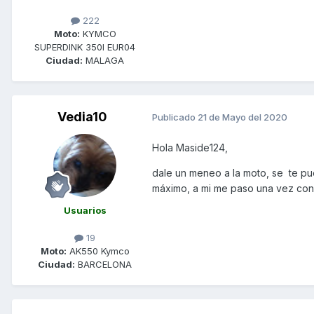
222
Moto:
KYMCO
SUPERDINK 350I EUR04
Ciudad:
MALAGA
Vedia10
Publicado
21 de Mayo del 2020
Hola Maside124,
dale un meneo a la moto, se te p
máximo, a mi me paso una vez con un
Usuarios
19
Moto:
AK550 Kymco
Ciudad:
BARCELONA