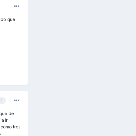
dado que
or
nque de
a ir
 como tres
s