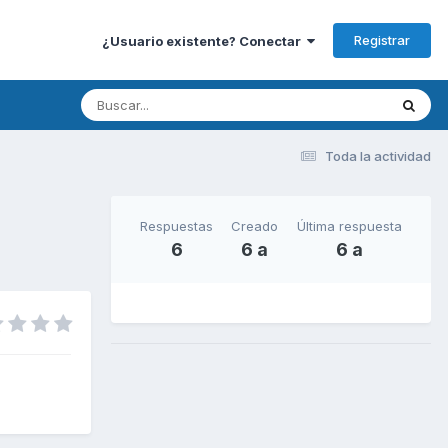
Registrar
¿Usuario existente? Conectar
Toda la actividad
Respuestas
Creado
Última respuesta
6
6 a
6 a