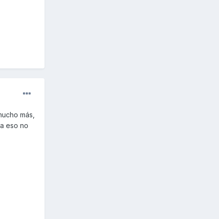
mucho más,
ra eso no