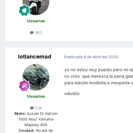
Usuarios
303
lotlancemad
Publicado
6 de Abril del 2020
yo no estoy muy puesto pero mi o
no creo que merezca la pena gast
para más(mi modesta e inexperta 
saludos
Usuarios
1,2k
Moto:
Suzuki Dl Vstrom
1000 Abs/ Yamaha
Majesty 400
Ciudad:
Alcalá de