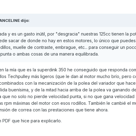
ANCELINE
dijo:
da y es un gasto inútil, por "desgracia" nuestras 125cc tienen la po
uede sacar de donde no hay en estos motores, lo único que puedes
rodillos, muelle de contraste, embrague, etc... para conseguir un po
 punta o ambas cosas de una manera equilibrada.
en la mía que es la superdink 350 he conseguido que responda co
dillos Techpulley más ligeros (que le dan al motor mucho brío, pero
, combinados con la mecanización de la polea del variador que hac
lida buenísima, y de la mitad hacia arriba de la polea va ganando de
a que no solo no pierde velocidad punta, si no que gana velocidad 
 las rpm máximas del motor con esos rodillos. También le cambié el m
sión de correa con las prestaciones que tiene ahora.
n PDF que hice para explicarlo.