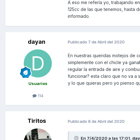
A eso me refería yo, trabajando en 
Un saludo
125cc de las que tenemos, hasta d
informado.
dayan
Publicado
7 de Abril del 2020
Explicación de variador por 
Unavailable
En nuestras queridas motejos de 
simplemente con el chicle ya ganab
regular la entrada de aire y combus
funcionar? esta claro que no va a 
y lo que quieras pero yo pienso q
Usuarios
114
Tiritos
Publicado
8 de Abril del 2020
En 7/4/2020 a las 17:01,
da