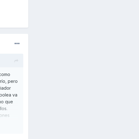
 como
río, pero
riador
 polea va
 no que
los.
iones