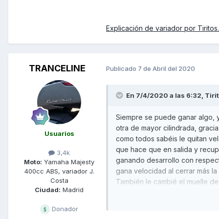
Explicación de variador por Tiritos
TRANCELINE
Publicado
7 de Abril del 2020
En 7/4/2020 a las 6:32,
Tiri
Siempre se puede ganar algo, 
otra de mayor cilindrada, gracia
Usuarios
como todos sabéis le quitan ve
que hace que en salida y recupe
3,4k
ganando desarrollo con respecto
Moto:
Yamaha Majesty
gana velocidad al cerrar más la 
400cc ABS, variador J.
Costa
También le cambié el muelle de
Ciudad:
Madrid
que tiene ahora.
Donador
Si os interesa el tema, os cuelg