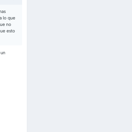
mas
a lo que
que no
que esto
 un