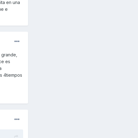
lita en una
me e
 grande,
ce es
a
es 4tiempos