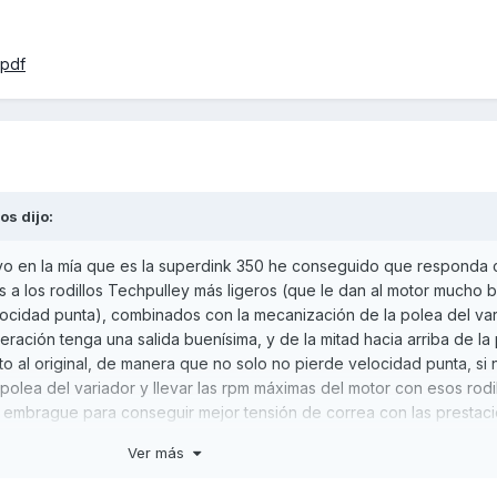
.pdf
tos
dijo:
yo en la mía que es la superdink 350 he conseguido que responda
s a los rodillos Techpulley más ligeros (que le dan al motor mucho b
locidad punta), combinados con la mecanización de la polea del va
ración tenga una salida buenísima, y de la mitad hacia arriba de la
 al original, de manera que no solo no pierde velocidad punta, si
polea del variador y llevar las rpm máximas del motor con esos rodil
 embrague para conseguir mejor tensión de correa con las prestac
Ver más
o un PDF que hice para explicarlo.