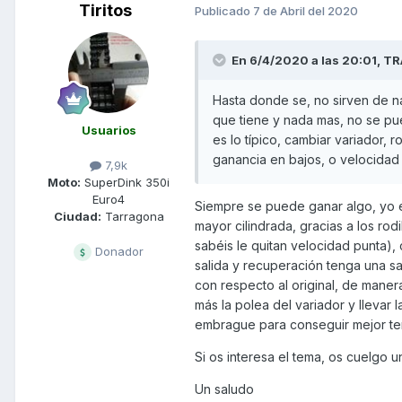
Tiritos
Publicado
7 de Abril del 2020
En 6/4/2020 a las 20:01,
TR
Hasta donde se, no sirven de na
que tiene y nada mas, no se p
Usuarios
es lo típico, cambiar variador, 
ganancia en bajos, o velocidad
7,9k
Moto:
SuperDink 350i
Euro4
Siempre se puede ganar algo, yo 
Ciudad:
Tarragona
mayor cilindrada, gracias a los ro
sabéis le quitan velocidad punta)
Donador
salida y recuperación tenga una sa
con respecto al original, de maner
más la polea del variador y llevar
embrague para conseguir mejor ten
Si os interesa el tema, os cuelgo u
Un saludo