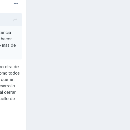
tencia
 hacer
co mas de
mo otra de
 como todos
e que en
sarrollo
al cerrar
uelle de