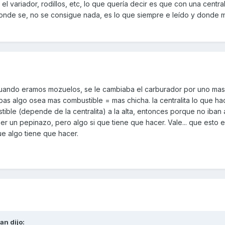
el variador, rodillos, etc, lo que quería decir es que con una centra
onde se, no se consigue nada, es lo que siempre e leído y donde 
Tiritos.pdf
cuando eramos mozuelos, se le cambiaba el carburador por uno mas
as algo osea mas combustible = mas chicha. la centralita lo que ha
tible (depende de la centralita) a la alta, entonces porque no iban 
ser un pepinazo, pero algo si que tiene que hacer. Vale... que esto 
ue algo tiene que hacer.
yan
dijo: