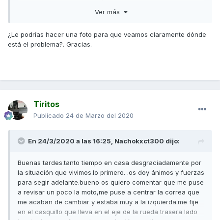
proteger al rodamiento está destrozado.y resulta que dicho
Ver más
casquillo es más grande que el eje central.que es lo que
pasa.que no queda centrado y el retén va siempre forzado
hasta que se estropea y no sirve para lo que es.fijaros por
¿Le podrías hacer una foto para que veamos claramente dónde
que los están cambiando en garantia.
está el problema?. Gracias.
Tiritos
Publicado
24 de Marzo del 2020
En 24/3/2020 a las 16:25,
Nachokxct300
dijo:
Buenas tardes.tanto tiempo en casa desgraciadamente por
la situación que vivimos.lo primero. .os doy ánimos y fuerzas
para segir adelante.bueno os quiero comentar que me puse
a revisar un poco la moto,me puse a centrar la correa que
me acaban de cambiar y estaba muy a la izquierda.me fije
en el casquillo que lleva en el eje de la rueda trasera lado