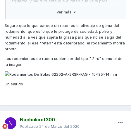
izquierdo. y me di cuenta que el retén que lleva para
proteger al rodamiento está destrozado.y resulta que dicho
Ver más
casquillo es más grande que el eje central.que es lo que
pasa.que no queda centrado y el retén va siempre forzado
hasta que se estropea y no sirve para lo que es.fijaros por
Seguro que lo que parece un reten es el blindaje de goma del
que los están cambiando en garantia.
rodamiento, que es lo que le protege de suciedad, polvo y
humedad a la vez que sujeta la grasa para que no se salga del
rodamiento, si ese "retén" está deteriorado, el rodamiento morirá
pronto.
Los rodamientos de rueda suelen ser del tipo " 2 rs" como el de
la imagen
Un saludo
Nachokxct300
Publicado
24 de Marzo del 2020