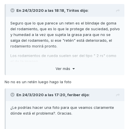
En 24/3/2020 a las 18:18,
Tiritos
dijo:
Seguro que lo que parece un reten es el blindaje de goma
del rodamiento, que es lo que le protege de suciedad, polvo
y humedad a la vez que sujeta la grasa para que no se
salga del rodamiento, si ese "retén" está deteriorado, el
rodamiento morirá pronto.
Los rodamientos de rueda suelen ser del tipo " 2 rs" como
el de la imagen
Ver más
Un saludo
No no es un retén luego hago la foto
En 24/3/2020 a las 17:20,
feriber
dijo:
¿Le podrías hacer una foto para que veamos claramente
dónde está el problema?. Gracias.