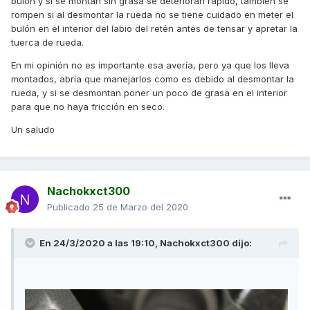
bulón y si se montan sin grasa se deterioran rápido, también se
rompen si al desmontar la rueda no se tiene cuidado en meter el
bulón en el interior del labio del retén antes de tensar y apretar la
tuerca de rueda.
En mi opinión no es importante esa avería, pero ya que los lleva
montados, abría que manejarlos como es debido al desmontar la
rueda, y si se desmontan poner un poco de grasa en el interior
para que no haya fricción en seco.
Un saludo
Nachokxct300
Publicado
25 de Marzo del 2020
En 24/3/2020 a las 19:10,
Nachokxct300
dijo:
Tenéis que ampliar la foto para ver que el retén no toca el
bulon.antes se notaba mucho más lo intente dejar más
centrado al poner bien la rueda.