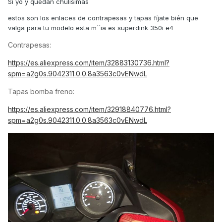
Sí yo y quedan chulísimas
estos son los enlaces de contrapesas y tapas fíjate bién que
valga para tu modelo esta m´´ia es superdink 350i e4
Contrapesas:
https://es.aliexpress.com/item/32883130736.html?
spm=a2g0s.9042311.0.0.8a3563c0vENwdL
Tapas bomba freno:
https://es.aliexpress.com/item/32918840776.html?
spm=a2g0s.9042311.0.0.8a3563c0vENwdL