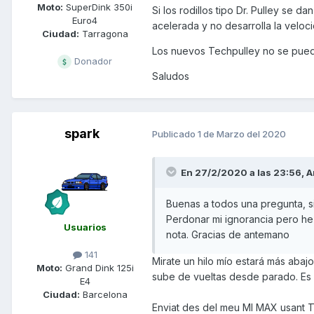
Moto:
SuperDink 350i
Si los rodillos tipo Dr. Pulley se d
Euro4
acelerada y no desarrolla la veloc
Ciudad:
Tarragona
Los nuevos Techpulley no se pueden
Donador
Saludos
spark
Publicado
1 de Marzo del 2020
En 27/2/2020 a las 23:56,
A
Buenas a todos una pregunta, si 
Perdonar mi ignorancia pero he
Usuarios
nota. Gracias de antemano
141
Mirate un hilo mío estará más abajo
Moto:
Grand Dink 125i
sube de vueltas desde parado. Es 
E4
Ciudad:
Barcelona
Enviat des del meu MI MAX usant T