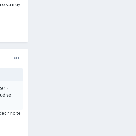
en o va muy
ter ?
qué se
decir no te