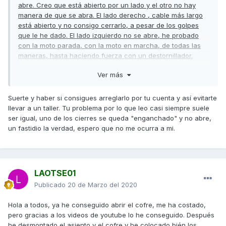
abre. Creo que está abierto por un lado y el otro no hay
manera de que se abra. El lado derecho , cable más largo
está abierto y no consigo cerrarlo, a pesar de los golpes
que le he dado. El lado izquierdo no se abre, he probado
con la moto parada, con la moto en marcha, de todas las
maneras, hasta haciendo fuerza con un destornillador.
Voy a probar algo que he visto ahora en you tube, a ver
Ver más
que tal, si no habra que ir al taller, cuando acabe la
cuarentena. Por lo menos poniendo peso sobre el asiento
Suerte y haber si consigues arreglarlo por tu cuenta y así evitarte
he conseguido apagar la luz del cuadro.
llevar a un taller. Tu problema por lo que leo casi siempre suele
ser igual, uno de los cierres se queda "enganchado" y no abre,
un fastidio la verdad, espero que no me ocurra a mi.
LAOTSE01
Publicado
20 de Marzo del 2020
Hola a todos, ya he conseguido abrir el cofre, me ha costado,
pero gracias a los videos de youtube lo he conseguido. Después
he desmontado el asiento y el cofre y he colocado bién los