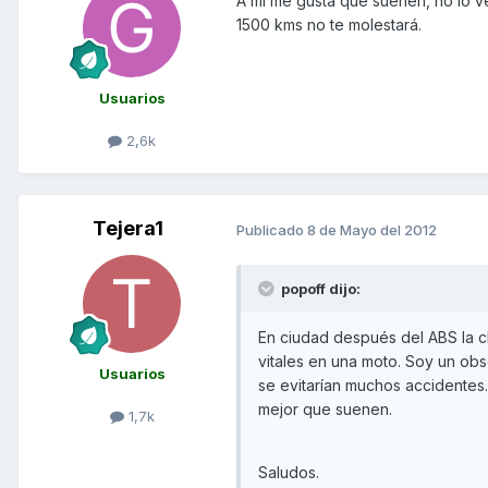
A mi me gusta que suenen, no lo ve
1500 kms no te molestará.
Usuarios
2,6k
Tejera1
Publicado
8 de Mayo del 2012
popoff dijo:
En ciudad después del ABS la c
vitales en una moto. Soy un ob
Usuarios
se evitarían muchos accidentes.
mejor que suenen.
1,7k
Saludos.