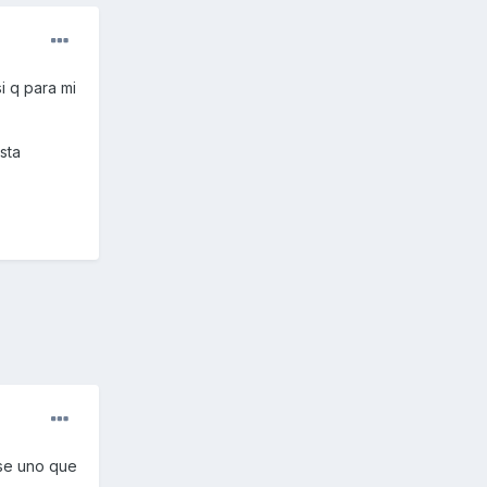
 q para mi
sta
use uno que