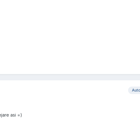
Aut
jare asi =)