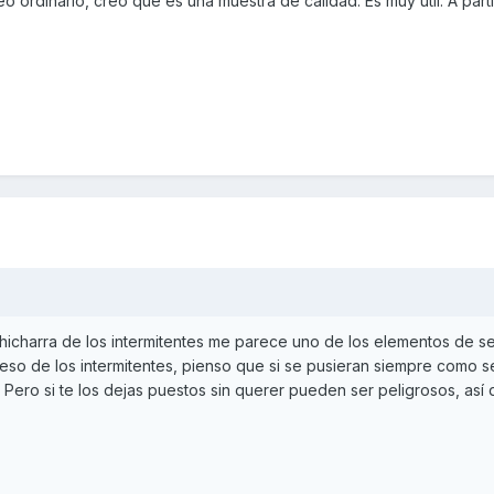
o ordinario, creo que es una muestra de calidad. Es muy util. A part
hicharra de los intermitentes me parece uno de los elementos de s
seso de los intermitentes, pienso que si se pusieran siempre como 
 Pero si te los dejas puestos sin querer pueden ser peligrosos, así