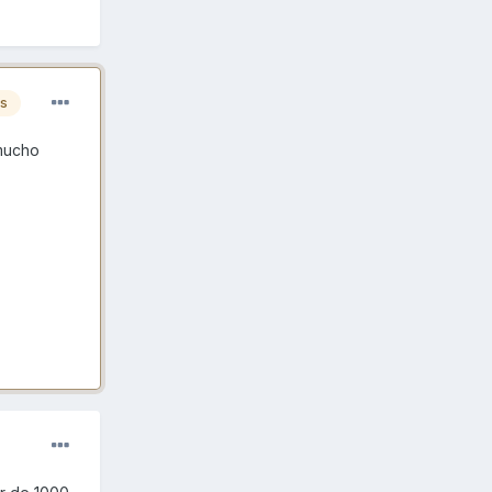
es
 mucho