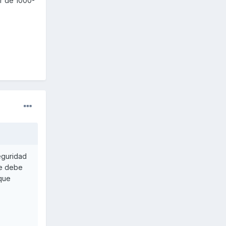
ir de 1000-
eguridad
se debe
 que